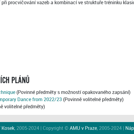
 při procvičování vazeb a kombinací ve struktuře tréninku klas
NÍCH PLÁNŮ
chnique
(Povinné předměty s možností opakovaného zapsání)
mporary Dance from 2022/23
(Povinně volitelné předměty)
ě volitelné předměty)
í Kosek
, 2005-2024 | Copyright ©
AMU v Praze
, 2005-2024 |
Náp