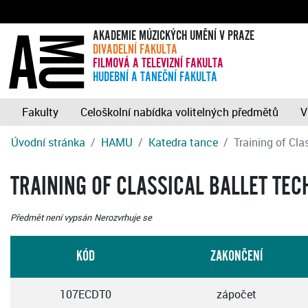
AKADEMIE MÚZICKÝCH UMĚNÍ V PRAZE
DIVADELNÍ FAKULTA
FILMOVÁ A TELEVIZNÍ FAKULTA
HUDEBNÍ A TANEČNÍ FAKULTA
Fakulty
Celoškolní nabídka volitelných předmětů
V
Úvodní stránka
HAMU
Katedra tance
Training of Cla
TRAINING OF CLASSICAL BALLET TEC
Předmět není vypsán
Nerozvrhuje se
KÓD
ZAKONČENÍ
107ECDT0
zápočet