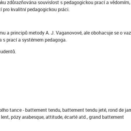
inku zdůrazňována souvislost s pedagogickou prací a vědomím,
pro kvalitní pedagogickou práci.
mu a principů metody A. J. Vaganovové, ale obohacuje se o vaz
ata s prací a systémem pedagoga.
tudentů.
ho tance - battement tendu, battement tendu jeté, rond de jamb
lent, pózy arabesque, attitude, écarté atd., grand battement