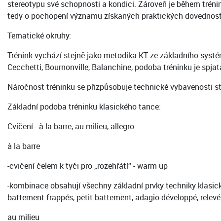
stereotypu své schopnosti a kondici. Zároveň je během trén
tedy o pochopení významu získaných praktických dovedností 
Tematické okruhy:
Trénink vychází stejně jako metodika KT ze základního systé
Cecchetti, Bournonville, Balanchine, podoba tréninku je spj
Náročnost tréninku se přizpůsobuje technické vybavenosti s
Základní podoba tréninku klasického tance:
Cvičení - à la barre, au milieu, allegro
à la barre
-cvičení čelem k tyči pro „rozehřátí“ - warm up
-kombinace obsahují všechny základní prvky techniky klasické
battement frappés, petit battement, adagio-développé, relevé 
au milieu