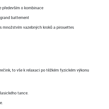
 se především o kombinace
, grand battement
 s množstvím vazebných kroků a pirouettes
trečink, to vše k relaxaci po těžkém fyzickém výkonu
klasického tance.
e.