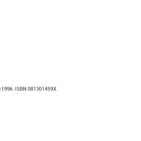
a, c1996. ISBN 081301459X.