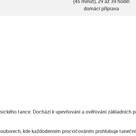
(45 minut), 29 až 39 hodin
domácí příprava
sického tance. Dochází k upevňování a ověřování základních prin
h souborech, kde každodenním procvičováním prohlubuje tanečn