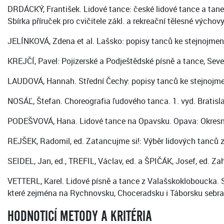
DRDÁCKÝ, František. Lidové tance: české lidové tance a tane
Sbírka příruček pro cvičitele zákl. a rekreační tělesné výchovy
JELÍNKOVÁ, Zdena et al. Lašsko: popisy tanců ke stejnojmenné
KREJČÍ, Pavel: Pojizerské a Podještědské písně a tance, Seve
LAUDOVÁ, Hannah. Střední Čechy: popisy tanců ke stejnojmenn
NOSÁĽ, Štefan. Choreografia ľudového tanca. 1. vyd. Bratis
PODEŠVOVÁ, Hana. Lidové tance na Opavsku. Opava: Okresní 
REJŠEK, Radomil, ed. Zatancujme si!: Výběr lidových tanců z 
SEIDEL, Jan, ed., TREFIL, Václav, ed. a ŠPIČÁK, Josef, ed. Za
VETTERL, Karel. Lidové písně a tance z Valašskokloboucka. S
které zejména na Rychnovsku, Choceradsku i Táborsku sebral 
HODNOTICÍ METODY A KRITÉRIA