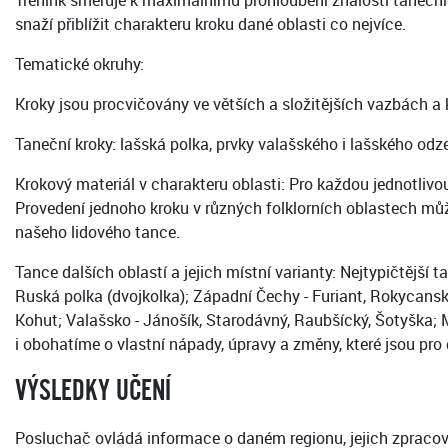
Trénink směřuje k maximálnímu prohloubení znalosti tanečníc
snaží přiblížit charakteru kroku dané oblasti co nejvíce.
Tematické okruhy:
Kroky jsou procvičovány ve větších a složitějších vazbách 
Taneční kroky: lašská polka, prvky valašského i lašského odze
Krokový materiál v charakteru oblasti: Pro každou jednotliv
Provedení jednoho kroku v různých folklorních oblastech mů
našeho lidového tance.
Tance dalších oblastí a jejich místní varianty: Nejtypičtější 
Ruská polka (dvojkolka); Západní Čechy - Furiant, Rokycanská,
Kohut; Valašsko - Jánošík, Starodávný, Raubšícký, Šotyška; 
i obohatíme o vlastní nápady, úpravy a změny, které jsou pr
VÝSLEDKY UČENÍ
Posluchač ovládá informace o daném regionu, jejich zpracová