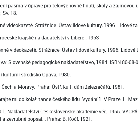
ční pásma v úpravě pro tělovýchovné hnutí, školy a zájmovou u
; Sv. 18.
 videokazetě. Strážnice: Ústav lidové kultury, 1996. Lidové ta
ročeské krajské nakladatelství v Liberci, 1963
é videokazetě. Strážnice: Ústav lidové kultury, 1996. Lidové t
lava: Slovenské pedagogické nakladateľstvo, 1984. ISBN 80-08-
kulturní středisko Opava, 1980.
Čech a Moravy. Praha: Ústř. kult. dům železničářů, 1981.
hrajte mi do kola!: tance českého lidu. Vydání 1. V Praze: L. Ma
.l.: Nakladatelství Československé akademie věd, 1955. VYCPÁLE
a zevrubně popsal... Praha: B. Kočí, 1921.