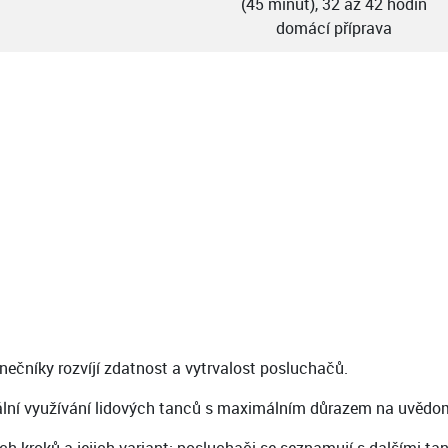
(45 minut), 32 až 42 hodin
domácí příprava
anečníky rozvíjí zdatnost a vytrvalost posluchačů.
ální využívání lidových tanců s maximálním důrazem na uvědomov