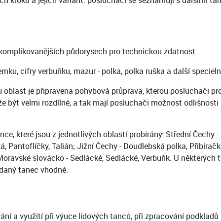
h kroků a jejich variant: posluchači se seznamují s dalšími ta
a komplikovanějších půdorysech pro technickou zdatnost.
mku, cifry verbuňku, mazur - polka, polka ruška a další specieln
ou oblast je připravena pohybová průprava, kterou posluchači p
že být velmi rozdílné, a tak mají posluchači možnost odlišnos
tance, které jsou z jednotlivých oblastí probírány: Střední Čechy
 Pantoflíčky, Talián; Jižní Čechy - Doudlebská polka, Přibíračk
Moravské slovácko - Sedlácké, Sedlácké, Verbuňk. U některých 
o daný tanec vhodné.
ní a využití při výuce lidových tanců, při zpracování podkladů