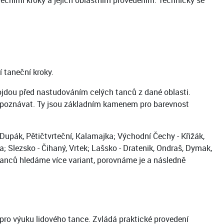
nečními kroky a jejich oblastním provedením. Technicky se
í taneční kroky.
rojdou před nastudováním celých tanců z dané oblasti.
ti poznávat. Ty jsou základním kamenem pro barevnost
 - Dupák, Pětičtvrteční, Kalamajka; Východní Čechy - Křižák,
a; Slezsko - Čihaný, Vrtek; Lašsko - Dratenik, Ondraš, Dymak,
tanců hledáme více variant, porovnáme je a následně
 pro výuku lidového tance. Zvládá praktické provedení