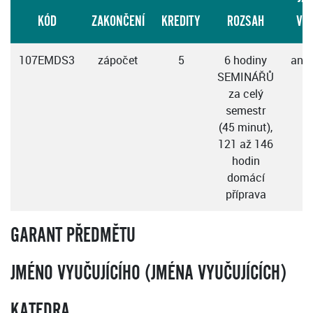
KÓD
ZAKONČENÍ
KREDITY
ROZSAH
VÝ
107EMDS3
zápočet
5
6 hodiny
angl
SEMINÁŘŮ
za celý
semestr
(45 minut),
121 až 146
hodin
domácí
příprava
GARANT PŘEDMĚTU
JMÉNO VYUČUJÍCÍHO (JMÉNA VYUČUJÍCÍCH)
KATEDRA