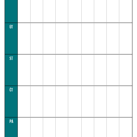
ÚT
ST
ČT
PÁ