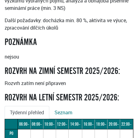
výzkumu vybraných pojmů, analýza a obhajoba písemné
seminární práce (min. 3 NS)
Další požadavky: docházka min. 80 %, aktivita ve výuce,
zpracování dílčích úkolů
POZNÁMKA
nejsou
ROZVRH NA ZIMNÍ SEMESTR 2025/2026:
Rozvrh zatím není připraven
ROZVRH NA LETNÍ SEMESTR 2025/2026:
Týdenní přehled
Seznam
06:00–
08:00–
10:00–
12:00–
14:00–
16:00–
18:00–
20:00–
22:00–
PO
08:00
10:00
12:00
14:00
16:00
18:00
20:00
22:00
24:00