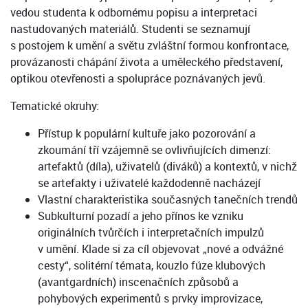
vedou studenta k odbornému popisu a interpretaci
nastudovaných materiálů. Studenti se seznamují
s postojem k umění a světu zvláštní formou konfrontace,
provázanosti chápání života a uměleckého představení,
optikou otevřenosti a spolupráce poznávaných jevů.
Tematické okruhy:
Přístup k populární kultuře jako pozorování a
zkoumání tří vzájemně se ovlivňujících dimenzí:
artefaktů (díla), uživatelů (diváků) a kontextů, v nichž
se artefakty i uživatelé každodenně nacházejí
Vlastní charakteristika současných tanečních trendů
Subkulturní pozadí a jeho přínos ke vzniku
originálních tvůrčích i interpretačních impulzů
v umění. Klade si za cíl objevovat „nové a odvážné
cesty“, solitérní témata, kouzlo fúze klubových
(avantgardních) inscenačních způsobů a
pohybových experimentů s prvky improvizace,