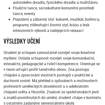
autorského divadla, fyzického divadla a multižánru.
Pouliční tance, sociokulturní komunitní prostředí
tance, eventy
Populární a zábavný styl: kabaret, muzikál, burlesca,
programy ztělesňující životní styl, krásu a lesk
intenzivních výkonů a nabíjejících relaxací
VÝSLEDKY UČENÍ
Student je schopen samostatně rozvíjet svoje kreativní
myšlení. Ovládá schopnost rozvíjet svoje komunikační,
interakční, pedagogické a tvůrčí kompetence. Orientuje se
v teorii určující profil tanečního oboru. Zná postupy
chápání a zpracování vlastních postupů v praktické a
duchovní rovině. Má přehled o způsobech a možnostech
profesních uměleckých dovedností a o adekvátním
chápání světa a filozofie. Znalosti ze společenských jevů
a znaků promítnutých do umění, student chápe v kontextu
s ostatními zadanými semestrálními úkoly.