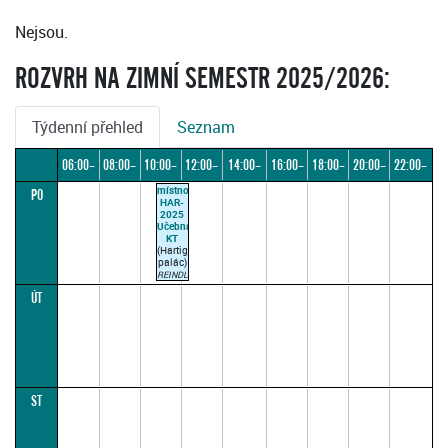
Nejsou.
ROZVRH NA ZIMNÍ SEMESTR 2025/2026:
Týdenní přehled
Seznam
06:00–
08:00–
10:00–
12:00–
14:00–
16:00–
18:00–
20:00–
22:00–
místnost
PO
08:00
10:00
12:00
14:00
16:00
18:00
20:00
22:00
24:00
HAR-
2025
Učebna
KT
(Hartigovský
palác)
REINDL
T.
ÚT
10:45–
12:15
(paralelka
1)
ST