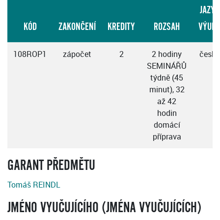
JAZYK
KÓD
ZAKONČENÍ
KREDITY
ROZSAH
VÝUK
108ROP1
zápočet
2
2 hodiny
česky
SEMINÁŘŮ
týdně (45
minut), 32
až 42
hodin
domácí
příprava
GARANT PŘEDMĚTU
Tomáš REINDL
JMÉNO VYUČUJÍCÍHO (JMÉNA VYUČUJÍCÍCH)