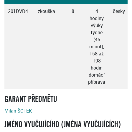
201DVD4
zkouška
8
4
česky
hodiny
výuky
týdně
(45
minut),
158 až
198
hodin
domácí
příprava
GARANT PŘEDMĚTU
Milan ŠOTEK
JMÉNO VYUČUJÍCÍHO (JMÉNA VYUČUJÍCÍCH)