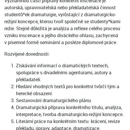
Významnou částí přípravy konkrétní inscenace je
autorská, upravovatelská nebo překladatelská činnost
studentů*ek dramaturgie, vyrůstající z dramaturgicko-
režijní koncepce, kterou tvoří společně se studenty*kami
režie. Stejně důležitá je analýza a reflexe celého procesu
vzniku inscenace a jejího diváckého ohlasu, zachycená
v písemné formě seminární a posléze diplomové práce.
Rozvíjené dovednosti:
Získávání informací o dramatických textech,
spolupráce s divadelními agenturami, autory a
překladateli.
Hledání vhodných textů pro konkrétní tvůrčí tým a
herecké obsazení.
Sestavování dramaturgického plánu.
Dramaturgická příprava konkrétního titulu, analýza,
interpretace, tvorba dramaturgicko-režijní koncepce.
Literární práce na konkrétním textu: krácení, revize
překladu, úpravy, adaptace, dramatizace.