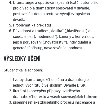
Dramaturgie a opatřování (psaní) textů: autor píšící
pro divadlo a dramatický spisovatel v divadle,
postavení autora a textu ve vývoji evropského
divadla
Problematika překladu
Původnost a tradice: „klasika“ („klasičnost“) a
současnost („modernost“), kánony a konvence a
jejich porušování („novátorství“), individuální a
generační přístup, navazování a módnost
VÝSLEDKY UČENÍ
Student*ka je schopen:
tvorby dramaturgického plánu a dramaturgie
jednotlivých titulů ve školním Divadle DISK.
literární i koncepční přípravy uváděného
dramatického textu a všech souvisejících tiskovin.
písemné reflexe zkušebního procesu inscenace a