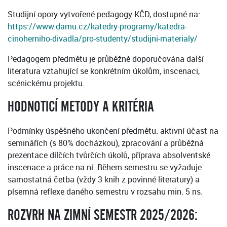
Studijní opory vytvořené pedagogy KČD, dostupné na:
https://www.damu.cz/katedry-programy/katedra-
cinoherniho-divadla/pro-studenty/studijni-materialy/
Pedagogem předmětu je průběžně doporučována další
literatura vztahující se konkrétním úkolům, inscenaci,
scénickému projektu.
HODNOTICÍ METODY A KRITÉRIA
Podmínky úspěšného ukončení předmětu: aktivní účast na
seminářích (s 80% docházkou), zpracování a průběžná
prezentace dílčích tvůrčích úkolů, příprava absolventské
inscenace a práce na ní. Během semestru se vyžaduje
samostatná četba (vždy 3 knih z povinné literatury) a
písemná reflexe daného semestru v rozsahu min. 5 ns.
ROZVRH NA ZIMNÍ SEMESTR 2025/2026: