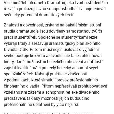
V seminářích předmětu Dramaturgická tvorba student*ka
rozvíjí a prokazuje svou schopnost odhalit a pojmenovat
scénický potenciál dramatických textů.
Znalosti a dovednosti, získané na bakalářském stupni
studia dramaturgie, jsou dovršeny samostatnou tvůrčí
prací studentů*ek. Společně se studenty*kami režie
vybírají tituly a sestavují dramaturgický plán školního
Divadla DISK. Přitom musí nejen usilovat o vyjádření
svého postoje ke světu a divadlu, ale také zohledňovat
limity, dané možnostmi hereckého obsazení a nutností
zajistit kvalitní práci pro celý herecký ansámbl svých
spolužáků*aček. Nabírají praktické zkušenosti
v podmínkách, které simulují provoz profesionálního
činoherního divadla. Přitom nepřestávají prohlubovat své
vzdělanostní zázemí a schopnost reflexe divadelního
představení, tak aby možnosti jejich budoucího
profesionálního uplatnění byly co nejširší.