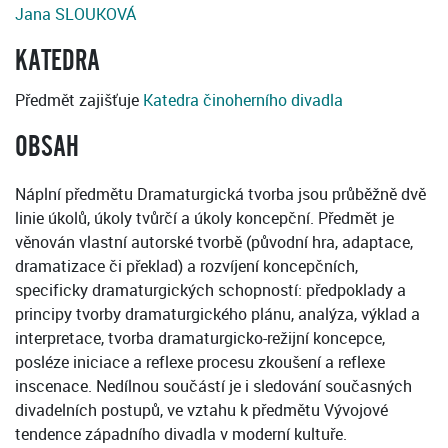
Jana SLOUKOVÁ
KATEDRA
Předmět zajišťuje
Katedra činoherního divadla
OBSAH
Náplní předmětu Dramaturgická tvorba jsou průběžně dvě
linie úkolů, úkoly tvůrčí a úkoly koncepční. Předmět je
věnován vlastní autorské tvorbě (původní hra, adaptace,
dramatizace či překlad) a rozvíjení koncepčních,
specificky dramaturgických schopností: předpoklady a
principy tvorby dramaturgického plánu, analýza, výklad a
interpretace, tvorba dramaturgicko-režijní koncepce,
posléze iniciace a reflexe procesu zkoušení a reflexe
inscenace. Nedílnou součástí je i sledování současných
divadelních postupů, ve vztahu k předmětu Vývojové
tendence západního divadla v moderní kultuře.