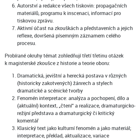
Autorství a redakce všech tiskovin: propagačních
materiálů, programu k inscenaci, informací pro
tiskovou zprávu.
Aktivní účast na zkouškách a představeních a jejich
reflexe, dovršená písemným záznamem celého
procesu.
Probírané okruhy témat zohledňují třetí třetinu otázek
k magisterské zkoušce z historie a teorie oboru:
Dramatická, jevištní a herecká postava v různých
(historicky zakotvených) žánrech a stylech
dramatické a scénické tvorby
Fenomén interpretace: analýza a pochopení, dílo a
(aktuální) kontext, „čtení“ a realizace, dramaturgicko-
režijní představa a dramaturgický či kritický
komentář
Klasický text jako kulturní fenomén a jako materiál;
interpretace, překlad, aktualizace, variace