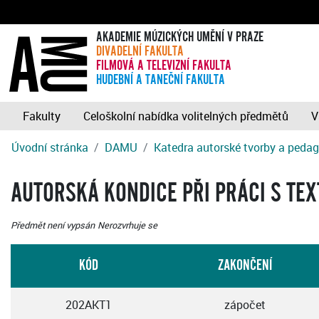
AKADEMIE MÚZICKÝCH UMĚNÍ V PRAZE
DIVADELNÍ FAKULTA
FILMOVÁ A TELEVIZNÍ FAKULTA
HUDEBNÍ A TANEČNÍ FAKULTA
Fakulty
Celoškolní nabídka volitelných předmětů
V
Úvodní stránka
DAMU
Katedra autorské tvorby a peda
AUTORSKÁ KONDICE PŘI PRÁCI S TE
Předmět není vypsán
Nerozvrhuje se
KÓD
ZAKONČENÍ
202AKT1
zápočet