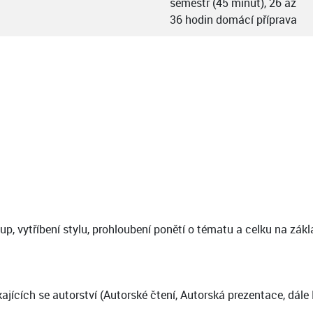
semestr (45 minut), 26 až
36 hodin domácí příprava
tup, vytříbení stylu, prohloubení ponětí o tématu a celku na zá
ících se autorství (Autorské čtení, Autorská prezentace, dále