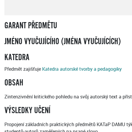
GARANT PŘEDMĚTU
JMÉNO VYUČUJÍCÍHO (JMÉNA VYUČUJÍCÍCH)
KATEDRA
Předmět zajišťuje
Katedra autorské tvorby a pedagogiky
OBSAH
Zintenzivnění kritického pohledu na svůj autorský text a přís
VÝSLEDKY UČENÍ
Propojení základních praktických předmětů KATaP DAMU týkaj
studentů-autorů zaměřených na psané slovo.