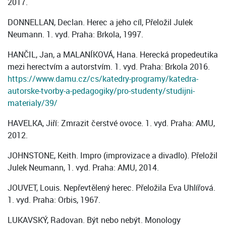
2017.
DONNELLAN, Declan. Herec a jeho cíl, Přeložil Julek
Neumann. 1. vyd. Praha: Brkola, 1997.
HANČIL, Jan, a MALANÍKOVÁ, Hana. Herecká propedeutika
mezi herectvím a autorstvím. 1. vyd. Praha: Brkola 2016.
https://www.damu.cz/cs/katedry-programy/katedra-
autorske-tvorby-a-pedagogiky/pro-studenty/studijni-
materialy/39/
HAVELKA, Jiří: Zmrazit čerstvé ovoce. 1. vyd. Praha: AMU,
2012.
JOHNSTONE, Keith. Impro (improvizace a divadlo). Přeložil
Julek Neumann, 1. vyd. Praha: AMU, 2014.
JOUVET, Louis. Nepřevtělený herec. Přeložila Eva Uhlířová.
1. vyd. Praha: Orbis, 1967.
LUKAVSKÝ, Radovan. Být nebo nebýt. Monology