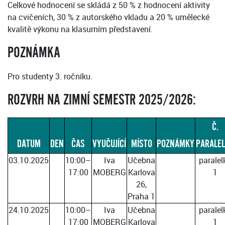
Celkové hodnocení se skládá z 50 % z hodnocení aktivity
na cvičeních, 30 % z autorského vkladu a 20 % umělecké
kvalitě výkonu na klasurním představení.
POZNÁMKA
Pro studenty 3. ročníku.
ROZVRH NA ZIMNÍ SEMESTR 2025/2026:
Č.
DATUM
DEN
ČAS
VYUČUJÍCÍ
MÍSTO
POZNÁMKY
PARALE
03.10.2025
10:00–
Iva
Učebna
paralel
17:00
MOBERG
Karlova
1
26,
Praha 1
24.10.2025
10:00–
Iva
Učebna
paralel
17:00
MOBERG
Karlova
1