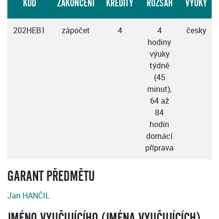
KÓD
ZAKONČENÍ
KREDITY
ROZSAH
VÝUKY
202HEB1
zápočet
4
4
česky
hodiny
výuky
týdně
(45
minut),
64 až
84
hodin
domácí
příprava
GARANT PŘEDMĚTU
Jan HANČIL
JMÉNO VYUČUJÍCÍHO (JMÉNA VYUČUJÍCÍCH)