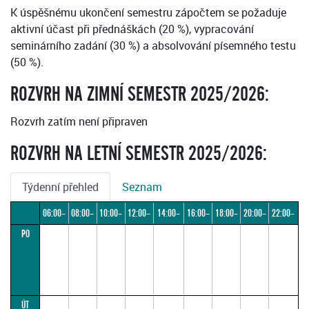
K úspěšnému ukončení semestru zápočtem se požaduje
aktivní účast při přednáškách (20 %), vypracování
seminárního zadání (30 %) a absolvování písemného testu
(50 %).
ROZVRH NA ZIMNÍ SEMESTR 2025/2026:
Rozvrh zatím není připraven
ROZVRH NA LETNÍ SEMESTR 2025/2026:
Týdenní přehled
Seznam
06:00–
08:00–
10:00–
12:00–
14:00–
16:00–
18:00–
20:00–
22:00–
PO
08:00
10:00
12:00
14:00
16:00
18:00
20:00
22:00
24:00
ÚT