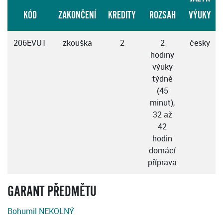
KÓD
ZAKONČENÍ
KREDITY
ROZSAH
VÝUKY
206EVU1
zkouška
2
2
česky
hodiny
výuky
týdně
(45
minut),
32 až
42
hodin
domácí
příprava
GARANT PŘEDMĚTU
Bohumil NEKOLNÝ