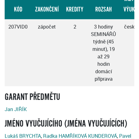
KÓD
ZAKONČENÍ
KREDITY
ROZSAH
VÝUKY
207VID0
zápočet
2
3 hodiny
česky
SEMINÁŘŮ
týdně (45
minut), 19
až 29
hodin
domácí
příprava
GARANT PŘEDMĚTU
Jan JIŘÍK
JMÉNO VYUČUJÍCÍHO (JMÉNA VYUČUJÍCÍCH)
Lukáš BRYCHTA
,
Radka HAMŘÍKOVÁ KUNDEROVÁ
,
Pavel