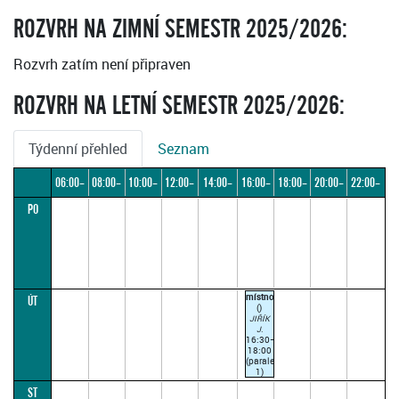
ROZVRH NA ZIMNÍ SEMESTR 2025/2026:
Rozvrh zatím není připraven
ROZVRH NA LETNÍ SEMESTR 2025/2026:
Týdenní přehled
Seznam
06:00–
08:00–
10:00–
12:00–
14:00–
16:00–
18:00–
20:00–
22:00–
PO
08:00
10:00
12:00
14:00
16:00
18:00
20:00
22:00
24:00
místnost
ÚT
()
JIŘÍK
J.
16:30–
18:00
(paralelka
1)
Vyučuje
ST
se v