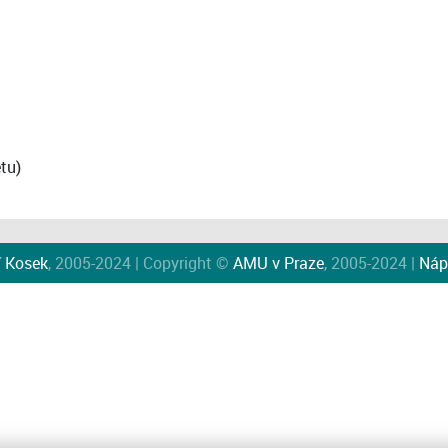
tu)
í Kosek
, 2005-2024 | Copyright ©
AMU v Praze
, 2005-2024 |
Náp