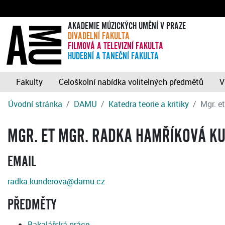
AKADEMIE MÚZICKÝCH UMĚNÍ V PRAZE
DIVADELNÍ FAKULTA
FILMOVÁ A TELEVIZNÍ FAKULTA
HUDEBNÍ A TANEČNÍ FAKULTA
Fakulty
Celoškolní nabídka volitelných předmětů
V
Úvodní stránka
DAMU
Katedra teorie a kritiky
Mgr. 
MGR. ET MGR. RADKA HAMŘÍKOVÁ KU
EMAIL
radka.kunderova@damu.cz
PŘEDMĚTY
Bakalářská práce