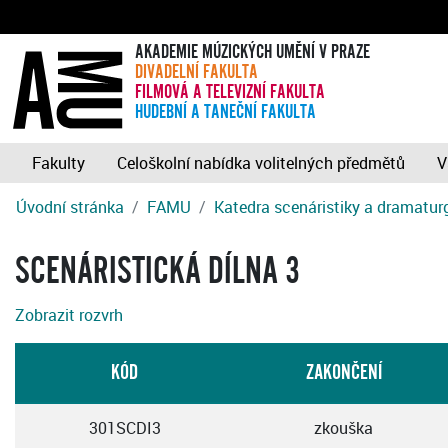
AKADEMIE MÚZICKÝCH UMĚNÍ V PRAZE
DIVADELNÍ FAKULTA
FILMOVÁ A TELEVIZNÍ FAKULTA
HUDEBNÍ A TANEČNÍ FAKULTA
Fakulty
Celoškolní nabídka volitelných předmětů
V
Úvodní stránka
FAMU
Katedra scenáristiky a dramatur
SCENÁRISTICKÁ DÍLNA 3
Zobrazit rozvrh
KÓD
ZAKONČENÍ
301SCDI3
zkouška