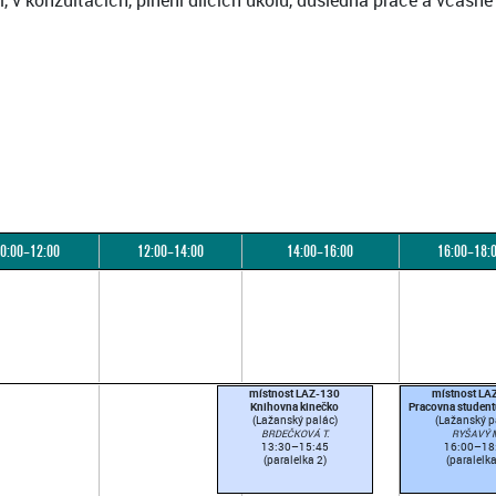
, v konzultacích, plnění dílčích úkolů, důsledná práce a včasn
0:00–12:00
12:00–14:00
14:00–16:00
16:00–18:
místnost LAZ-130
místnost LA
Knihovna kinečko
Pracovna studen
(Lažanský palác)
(Lažanský p
BRDEČKOVÁ T.
RYŠAVÝ 
13:30–15:45
16:00–18
(paralelka 2)
(paralelka