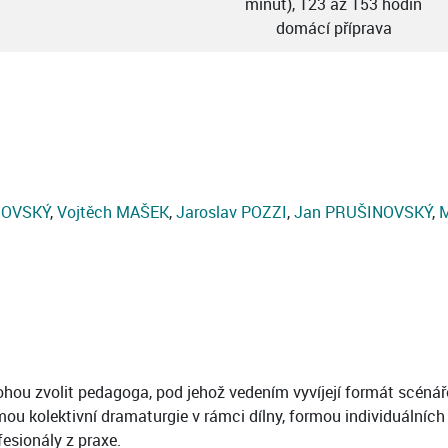
minut), 123 až 153 hodin
domácí příprava
HOVSKÝ
,
Vojtěch MAŠEK
,
Jaroslav POZZI
,
Jan PRUŠINOVSKÝ
,
M
ohou zvolit pedagoga, pod jehož vedením vyvíjejí formát scénář
rmou kolektivní dramaturgie v rámci dílny, formou individuáln
esionály z praxe.