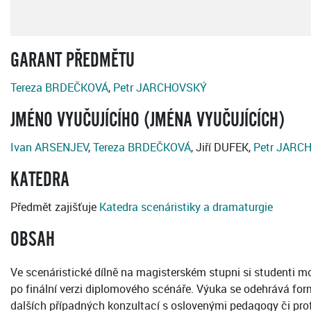
GARANT PŘEDMĚTU
Tereza BRDEČKOVÁ
,
Petr JARCHOVSKÝ
JMÉNO VYUČUJÍCÍHO (JMÉNA VYUČUJÍCÍCH)
Ivan ARSENJEV
,
Tereza BRDEČKOVÁ
, Jiří DUFEK,
Petr JARC
KATEDRA
Předmět zajišťuje
Katedra scenáristiky a dramaturgie
OBSAH
Ve scenáristické dílně na magisterském stupni si studenti m
po finální verzi diplomového scénáře. Výuka se odehrává fo
dalších případných konzultací s oslovenými pedagogy či prof