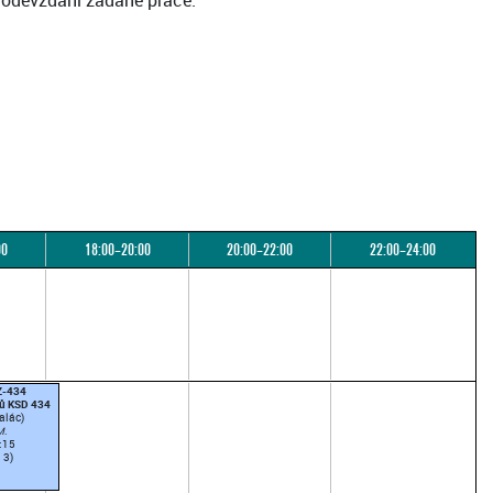
é odevzdání zadané práce.
00
18:00–20:00
20:00–22:00
22:00–24:00
Z-434
tů KSD 434
alác)
M.
:15
 3)