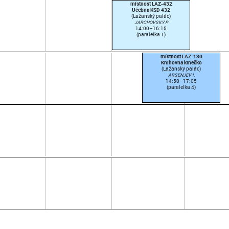
místnost LAZ-432
Učebna KSD 432
(Lažanský palác)
JARCHOVSKÝ P.
14:00–16:15
(paralelka 1)
místnost LAZ-130
Knihovna kinečko
(Lažanský palác)
ARSENJEV I.
14:50–17:05
(paralelka 4)