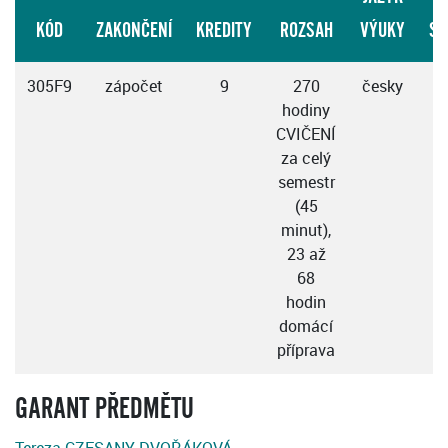
KÓD
ZAKONČENÍ
KREDITY
ROZSAH
VÝUKY
SE
305F9
zápočet
9
270
česky
z
hodiny
CVIČENÍ
za celý
semestr
(45
minut),
23 až
68
hodin
domácí
příprava
GARANT PŘEDMĚTU