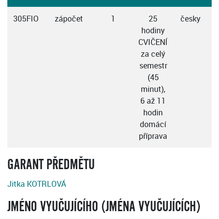
305FIO
zápočet
1
25
česky
hodiny
CVIČENÍ
za celý
semestr
(45
minut),
6 až 11
hodin
domácí
příprava
GARANT PŘEDMĚTU
Jitka KOTRLOVÁ
JMÉNO VYUČUJÍCÍHO (JMÉNA VYUČUJÍCÍCH)