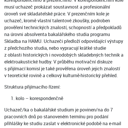
korespondenčního a prezenčního. V korespondenčním kole
musí uchazeč prokázat soustavnost a profesionální
úroveň své skladatelské práce. V prezenčním kole je
uchazeč, kromě vlastní talentové zkoušky, podroben
prověření technických znalostí, schopností a předpokladů
na úrovni absolventa bakalářského studia programu
Skladba na HAMU. Uchazeči předloží odpovídající výstupy
z předchozího studia, nebo vypracují krátké studie
z oblasti historických i novodobých skladebných technik a
elektroakustické hudby. V průběhu motivační diskuze
s přijímací komisí je také prověřena úroveň jejich znalostí
v teoretické rovině a celkový kulturně-historický přehled.
Struktura přijímacího řízení:
kolo – korespondenčně
Uchazeč/ka o bakalářské studium je povinen/na do 7
pracovních dnů po stanoveném termínu pro podání
přihlášky ke studiu zaslat v elektronické podobě na e-mail