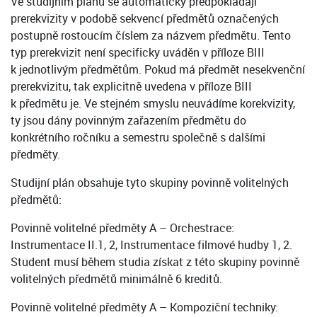
Ve studijním plánu se automaticky předpokládají
prerekvizity v podobě sekvencí předmětů označených
postupně rostoucím číslem za názvem předmětu. Tento
typ prerekvizit není specificky uváděn v příloze BIII
k jednotlivým předmětům. Pokud má předmět nesekvenční
prerekvizitu, tak explicitně uvedena v příloze BIII
k předmětu je. Ve stejném smyslu neuvádíme korekvizity,
ty jsou dány povinným zařazením předmětu do
konkrétního ročníku a semestru společně s dalšími
předměty.
Studijní plán obsahuje tyto skupiny povinně volitelných
předmětů:
Povinně volitelné předměty A – Orchestrace:
Instrumentace II.1, 2, Instrumentace filmové hudby 1, 2.
Student musí během studia získat z této skupiny povinně
volitelných předmětů minimálně 6 kreditů.
Povinně volitelné předměty A – Kompoziční techniky: