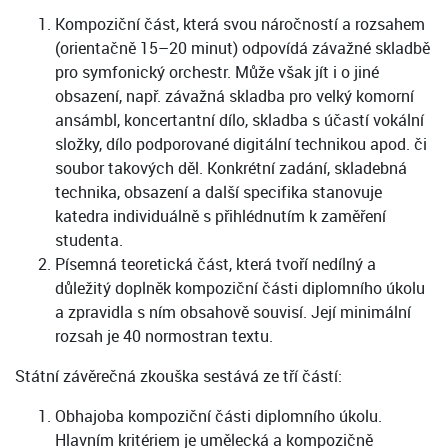
Kompoziční část, která svou náročností a rozsahem
(orientačně 15–20 minut) odpovídá závažné skladbě
pro symfonický orchestr. Může však jít i o jiné
obsazení, např. závažná skladba pro velký komorní
ansámbl, koncertantní dílo, skladba s účastí vokální
složky, dílo podporované digitální technikou apod. či
soubor takových děl. Konkrétní zadání, skladebná
technika, obsazení a další specifika stanovuje
katedra individuálně s přihlédnutím k zaměření
studenta.
Písemná teoretická část, která tvoří nedílný a
důležitý doplněk kompoziční části diplomního úkolu
a zpravidla s ním obsahově souvisí. Její minimální
rozsah je 40 normostran textu.
Státní závěrečná zkouška sestává ze tří částí:
Obhajoba kompoziční části diplomního úkolu.
Hlavním kritériem je umělecká a kompozičně