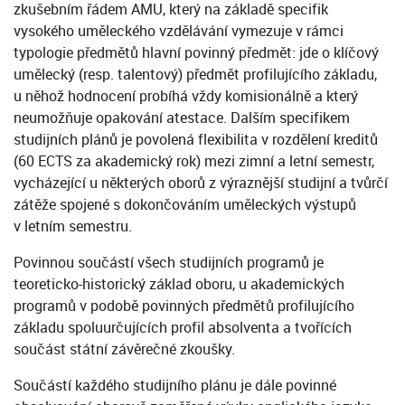
zkušebním řádem AMU, který na základě specifik
vysokého uměleckého vzdělávání vymezuje v rámci
typologie předmětů hlavní povinný předmět: jde o klíčový
umělecký (resp. talentový) předmět profilujícího základu,
u něhož hodnocení probíhá vždy komisionálně a který
neumožňuje opakování atestace. Dalším specifikem
studijních plánů je povolená flexibilita v rozdělení kreditů
(60 ECTS za akademický rok) mezi zimní a letní semestr,
vycházející u některých oborů z výraznější studijní a tvůrčí
zátěže spojené s dokončováním uměleckých výstupů
v letním semestru.
Povinnou součástí všech studijních programů je
teoreticko-historický základ oboru, u akademických
programů v podobě povinných předmětů profilujícího
základu spoluurčujících profil absolventa a tvořících
součást státní závěrečné zkoušky.
Součástí každého studijního plánu je dále povinné