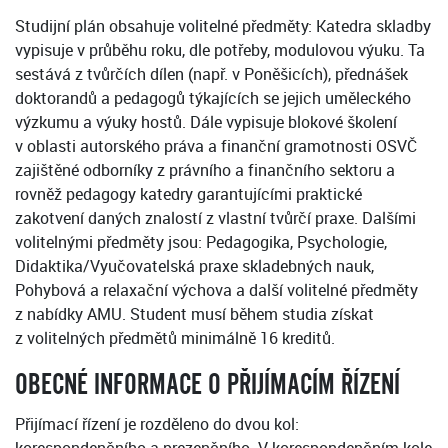
Studijní plán obsahuje volitelné předměty: Katedra skladby
vypisuje v průběhu roku, dle potřeby, modulovou výuku. Ta
sestává z tvůrčích dílen (např. v Poněšicích), přednášek
doktorandů a pedagogů týkajících se jejich uměleckého
výzkumu a výuky hostů. Dále vypisuje blokové školení
v oblasti autorského práva a finanční gramotnosti OSVČ
zajištěné odborníky z právního a finančního sektoru a
rovněž pedagogy katedry garantujícími praktické
zakotvení daných znalostí z vlastní tvůrčí praxe. Dalšími
volitelnými předměty jsou: Pedagogika, Psychologie,
Didaktika/Vyučovatelská praxe skladebných nauk,
Pohybová a relaxační výchova a další volitelné předměty
z nabídky AMU. Student musí během studia získat
z volitelných předmětů minimálně 16 kreditů.
OBECNÉ INFORMACE O PŘIJÍMACÍM ŘÍZENÍ
Přijímací řízení je rozděleno do dvou kol: