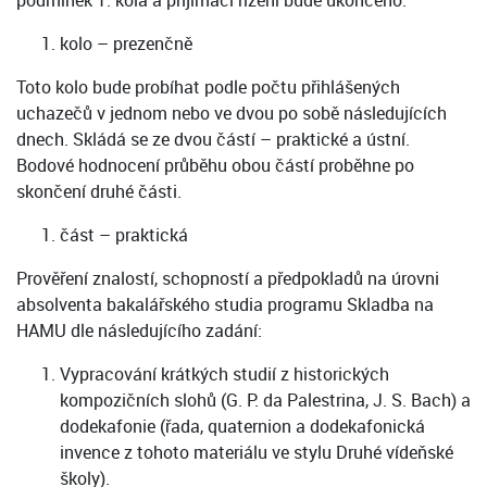
podmínek 1. kola a přijímací řízení bude ukončeno.
kolo – prezenčně
Toto kolo bude probíhat podle počtu přihlášených
uchazečů v jednom nebo ve dvou po sobě následujících
dnech. Skládá se ze dvou částí – praktické a ústní.
Bodové hodnocení průběhu obou částí proběhne po
skončení druhé části.
část – praktická
Prověření znalostí, schopností a předpokladů na úrovni
absolventa bakalářského studia programu Skladba na
HAMU dle následujícího zadání:
Vypracování krátkých studií z historických
kompozičních slohů (G. P. da Palestrina, J. S. Bach) a
dodekafonie (řada, quaternion a dodekafonická
invence z tohoto materiálu ve stylu Druhé vídeňské
školy).