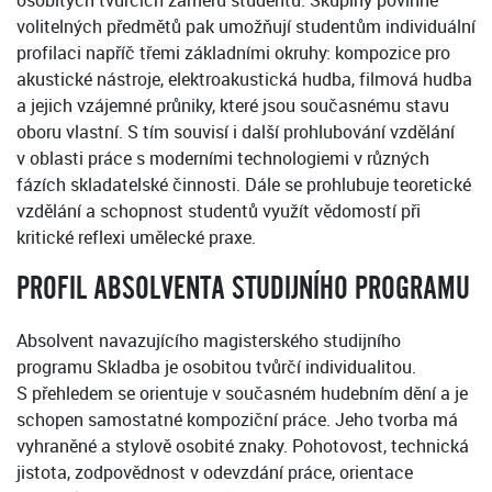
osobitých tvůrčích záměrů studentů. Skupiny povinně
volitelných předmětů pak umožňují studentům individuální
profilaci napříč třemi základními okruhy: kompozice pro
akustické nástroje, elektroakustická hudba, filmová hudba
a jejich vzájemné průniky, které jsou současnému stavu
oboru vlastní. S tím souvisí i další prohlubování vzdělání
v oblasti práce s moderními technologiemi v různých
fázích skladatelské činnosti. Dále se prohlubuje teoretické
vzdělání a schopnost studentů využít vědomostí při
kritické reflexi umělecké praxe.
PROFIL ABSOLVENTA STUDIJNÍHO PROGRAMU
Absolvent navazujícího magisterského studijního
programu Skladba je osobitou tvůrčí individualitou.
S přehledem se orientuje v současném hudebním dění a je
schopen samostatné kompoziční práce. Jeho tvorba má
vyhraněné a stylově osobité znaky. Pohotovost, technická
jistota, zodpovědnost v odevzdání práce, orientace