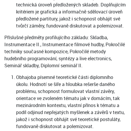
technická úroveň předložených skladeb. Doplňujícím
kritériem je grafická a informačně sdělovací úroveň
předložené partitury, jakož i schopnost obhájit své
tvůrčí záměry, fundovaně diskutovat a polemizovat.
Příslušné předměty profilujícího základu: Skladba,
Instrumentace II., Instrumentace filmové hudby, Pokročilé
techniky současné kompozice, Pokročilé metody
hudebního programování, syntézy a live electronics,
Seminář skladby, Diplomní seminář II.
Obhajoba písemné teoretické části diplomního
úkolu. Hodnotí se šíře a hloubka rešerše daného
problému, schopnost formulovat vlastní závěry,
orientace ve zvoleném tématu jak v domácím, tak
mezinárodním kontextu, vlastní přínos k tématu a
podíl odjinud nepřejatých myšlenek a závěrů v textu,
jakož i schopnost obhájit své teoretické postuláty,
fundovaně diskutovat a polemizovat.