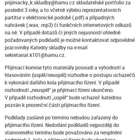
prijimacky_k.skladby@hamu.cz skladatelské portfolio za
poslední 3 roky, a to včetně výběru reprezentativních
partitur v elektronické podobě (.pdf) a případných
nahrávek (.wav, .mp3) či funkčních internetových odkazů
na ně. V případě dotazů či jiných nejasností ohledně
požadovaných podkladů je možné kontaktovat odpovědné
pracovníky Katedry skladby na e-mail
sekretariat.k101@hamu.cz.
Přijímací komise tyto materiály posoudí a vyhodnotí a
hlasováním (uspěl/neuspěl) rozhodne o postupu uchazečů
k vykonání dalšího kola přijímacího řízení. V případě
rozhodnutí „neuspěl“ je přijímací řízení ukončeno.
V případě rozhodnutí „uspěl“ bude uchazeč katedrou
pozván k prezenční části přijímacího řízení.
Podklady zaslané po termínu nebudou zařazeny do
přijímacího řízení. Nedodání podkladů nejpozději do
stanoveného termínu bude považováno za nesplnění