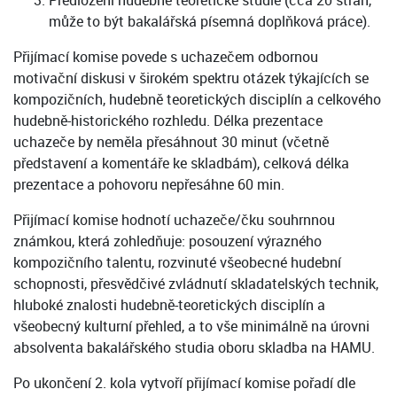
Předložení hudebně teoretické studie (cca 20 stran,
může to být bakalářská písemná doplňková práce).
Přijímací komise povede s uchazečem odbornou
motivační diskusi v širokém spektru otázek týkajících se
kompozičních, hudebně teoretických disciplín a celkového
hudebně-historického rozhledu. Délka prezentace
uchazeče by neměla přesáhnout 30 minut (včetně
představení a komentáře ke skladbám), celková délka
prezentace a pohovoru nepřesáhne 60 min.
Přijímací komise hodnotí uchazeče/čku souhrnnou
známkou, která zohledňuje: posouzení výrazného
kompozičního talentu, rozvinuté všeobecné hudební
schopnosti, přesvědčivé zvládnutí skladatelských technik,
hluboké znalosti hudebně-teoretických disciplín a
všeobecný kulturní přehled, a to vše minimálně na úrovni
absolventa bakalářského studia oboru skladba na HAMU.
Po ukončení 2. kola vytvoří přijímací komise pořadí dle