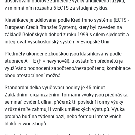
absolvování oborově zaměřené výuky anglického jazyka,
v minimálním rozsahu 6 ECTS za studijní cyklus.
Klasifikace je udělována podle Kreditního systému (ECTS -
European Credit Transfer System), který byl zaveden na
základě Boloňských dohod z roku 1999 s cílem sjednotit a
integrovat vysokoškolský systém v Evropské Unii.
Předměty ukončené zkouškou jsou klasifikovány podle
stupnice A – E (F = nevyhověl), u ostatních předmětů je
využíváno hodnocení započteno/nezapočteno; kombinace
obou atestací není možná.
Standardní délka vyučovací hodiny je 45 minut.
Základními organizačními formami výuky jsou přednáška,
seminář, cvičení, dílna, přičemž tři poslední formy výuky
v různé míře zahrnují i vznik uměleckých výstupů. Výuka
probíhá buď na týdenní bázi, nebo formou intenzivních
bloků či workshopů.