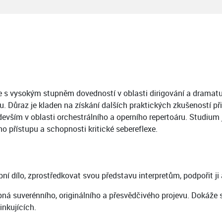
ce s vysokým stupněm dovedností v oblasti dirigování a dramatu
ůraz je kladen na získání dalších praktických zkušeností při p
evším v oblasti orchestrálního a operního repertoáru. Studium 
o přístupu a schopnosti kritické sebereflexe.
í dílo, zprostředkovat svou představu interpretům, podpořit ji
á suverénního, originálního a přesvědčivého projevu. Dokáže 
inkujících.