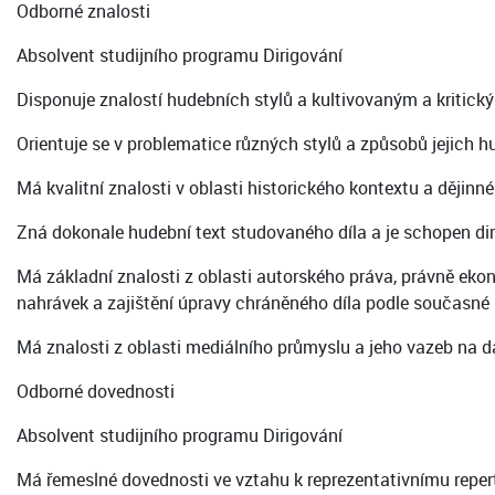
Odborné znalosti
Absolvent studijního programu Dirigování
Disponuje znalostí hudebních stylů a kultivovaným a kritic
Orientuje se v problematice různých stylů a způsobů jejich 
Má kvalitní znalosti v oblasti historického kontextu a dějin
Zná dokonale hudební text studovaného díla a je schopen diri
Má základní znalosti z oblasti autorského práva, právně eko
nahrávek a zajištění úpravy chráněného díla podle současné p
Má znalosti z oblasti mediálního průmyslu a jeho vazeb na d
Odborné dovednosti
Absolvent studijního programu Dirigování
Má řemeslné dovednosti ve vztahu k reprezentativnímu repert