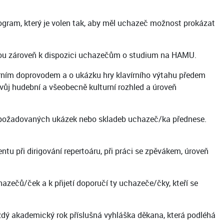
ogram, který je volen tak, aby měl uchazeč možnost prokázat
jsou zároveň k dispozici uchazečům o studium na HAMU.
vírním doprovodem a o ukázku hry klavírního výtahu předem
vůj hudební a všeobecně kulturní rozhled a úroveň
 z požadovaných ukázek nebo skladeb uchazeč/ka přednese.
 při dirigování repertoáru, při práci se zpěvákem, úroveň
zečů/ček a k přijetí doporučí ty uchazeče/čky, kteří se
ždý akademický rok příslušná vyhláška děkana, která podléhá