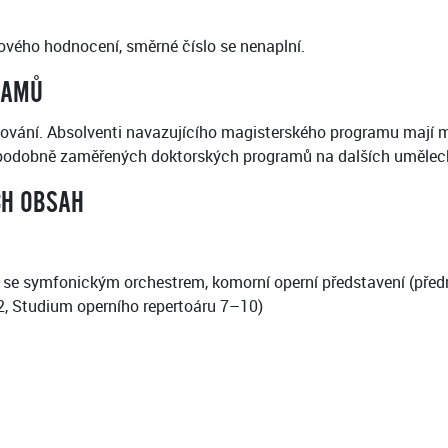
vého hodnocení, směrné číslo se nenaplní.
RAMŮ
gování. Absolventi navazujícího magisterského programu mají m
 podobně zaměřených doktorských programů na dalších umělecký
CH OBSAH
 se symfonickým orchestrem, komorní operní představení (předmě
 2, Studium operního repertoáru 7–10)