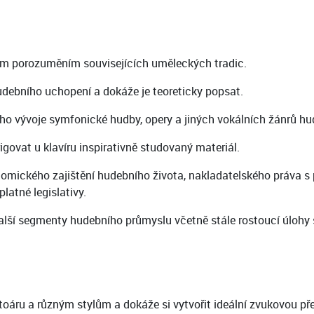
kým porozuměním souvisejících uměleckých tradic.
hudebního uchopení a dokáže je teoreticky popsat.
ného vývoje symfonické hudby, opery a jiných vokálních žánrů hu
govat u klavíru inspirativně studovaný materiál.
nomického zajištění hudebního života, nakladatelského práva s
latné legislativy.
alší segmenty hudebního průmyslu včetně stále rostoucí úlohy so
oáru a různým stylům a dokáže si vytvořit ideální zvukovou pře