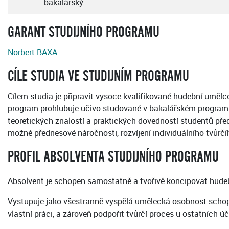
bakalářský
GARANT STUDIJNÍHO PROGRAMU
Norbert BAXA
CÍLE STUDIA VE STUDIJNÍM PROGRAMU
Cílem studia je připravit vysoce kvalifikované hudební uměl
program prohlubuje učivo studované v bakalářském programu. D
teoretických znalostí a praktických dovedností studentů před
možné přednesové náročnosti, rozvíjení individuálního tvůrčíh
PROFIL ABSOLVENTA STUDIJNÍHO PROGRAMU
Absolvent je schopen samostatně a tvořivě koncipovat hudebn
Vystupuje jako všestranně vyspělá umělecká osobnost schopn
vlastní práci, a zároveň podpořit tvůrčí proces u ostatních úč