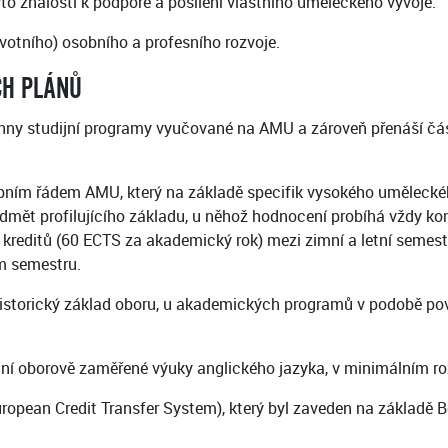
to znalosti k podpoře a posílení vlastního uměleckého vývoje.
ivotního) osobního a profesního rozvoje.
CH PLÁNŮ
hny studijní programy vyučované na AMU a zároveň přenáší čás
šebním řádem AMU, který na základě specifik vysokého umělecké
ředmět profilujícího základu, u něhož hodnocení probíhá vždy 
í kreditů (60 ECTS za akademický rok) mezi zimní a letní semestr
m semestru.
istorický základ oboru, u akademických programů v podobě povi
ání oborově zaměřené výuky anglického jazyka, v minimálním ro
uropean Credit Transfer System), který byl zaveden na základě 