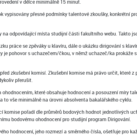
rovedení v délce minimálně 15 minut.
ok vypisovány přesné podmínky talentové zkoušky, konkrétní pr
na odpovídající místa studijní části fakultního webu. Takto 
ázku práce se zpěváky u klavíru, dále o ukázku dirigování s kla
ušky je pohovor s uchazečem/čkou, v němž uchazeč/ka prokáže s
 před zkušební komisí. Zkušební komise má právo určit, které
koliv přerušit.
odnocením, které obsahuje hodnocení a posouzení míry talentu
 a to vše minimálně na úrovni absolventa bakalářského cyklu.
cí komise pořadí dle průměrů bodových hodnot jednotlivých ucha
lnímu bodovému ohodnocení pro studijní program Dirigování.
ého hodnocení, jeho rozmezí a směrného čísla, ošetřuje pro ka