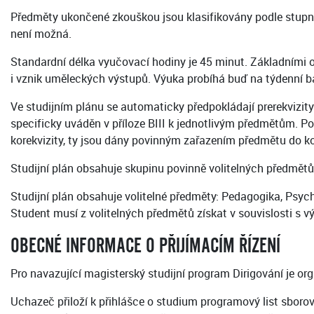
Předměty ukončené zkouškou jsou klasifikovány podle stupn
není možná.
Standardní délka vyučovací hodiny je 45 minut. Základními or
i vznik uměleckých výstupů. Výuka probíhá buď na týdenní b
Ve studijním plánu se automaticky předpokládají prerekvizi
specificky uváděn v příloze BIII k jednotlivým předmětům. P
korekvizity, ty jsou dány povinným zařazením předmětu do k
Studijní plán obsahuje skupinu povinně volitelných předmětů,
Studijní plán obsahuje volitelné předměty: Pedagogika, Psyc
Student musí z volitelných předmětů získat v souvislosti s 
OBECNÉ INFORMACE O PŘIJÍMACÍM ŘÍZENÍ
Pro navazující magisterský studijní program Dirigování je org
Uchazeč přiloží k přihlášce o studium programový list sbor