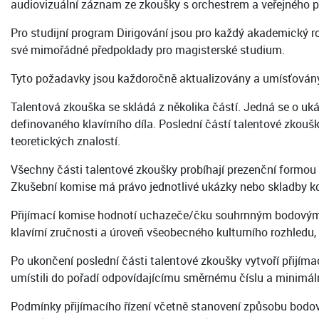
audiovizuální záznam ze zkoušky s orchestrem a veřejného p
Pro studijní program Dirigování jsou pro každý akademický r
své mimořádné předpoklady pro magisterské studium.
Tyto požadavky jsou každoročně aktualizovány a umísťovány 
Talentová zkouška se skládá z několika částí. Jedná se o uk
definovaného klavírního díla. Poslední částí talentové zko
teoretických znalostí.
Všechny části talentové zkoušky probíhají prezenční formou
Zkušební komise má právo jednotlivé ukázky nebo skladby kdy
Přijímací komise hodnotí uchazeče/čku souhrnným bodovým oh
klavírní zručnosti a úroveň všeobecného kulturního rozhledu,
Po ukončení poslední části talentové zkoušky vytvoří přijíma
umístili do pořadí odpovídajícímu směrnému číslu a minimá
Podmínky přijímacího řízení včetně stanovení způsobu bodov