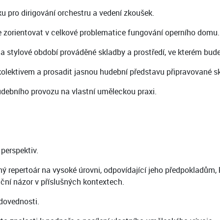
u pro dirigování orchestru a vedení zkoušek.
se zorientovat v celkové problematice fungování operního domu.
a stylové období prováděné skladby a prostředí, ve kterém bud
kolektivem a prosadit jasnou hudební představu připravované s
hudebního provozu na vlastní uměleckou praxi.
perspektiv.
 repertoár na vysoké úrovni, odpovídající jeho předpokladům, k
ační názor v příslušných kontextech.
dovednosti.