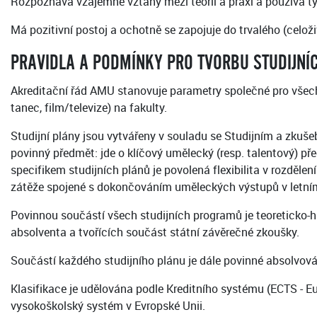
Rozpoznává vzájemné vztahy mezi teorií a praxí a používá ty
Má pozitivní postoj a ochotně se zapojuje do trvalého (celož
PRAVIDLA A PODMÍNKY PRO TVORBU STUDIJNÍ
Akreditační řád AMU stanovuje parametry společné pro všec
tanec, film/televize) na fakulty.
Studijní plány jsou vytvářeny v souladu se Studijním a zku
povinný předmět: jde o klíčový umělecký (resp. talentový) p
specifikem studijních plánů je povolená flexibilita v rozdělen
zátěže spojené s dokončováním uměleckých výstupů v letní
Povinnou součástí všech studijních programů je teoreticko-h
absolventa a tvořících součást státní závěrečné zkoušky.
Součástí každého studijního plánu je dále povinné absolvov
Klasifikace je udělována podle Kreditního systému (ECTS - E
vysokoškolský systém v Evropské Unii.