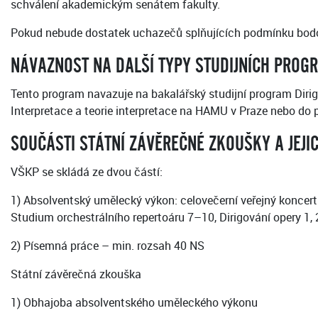
schválení akademickým senátem fakulty.
Pokud nebude dostatek uchazečů splňujících podmínku bodo
NÁVAZNOST NA DALŠÍ TYPY STUDIJNÍCH PROG
Tento program navazuje na bakalářský studijní program Diri
Interpretace a teorie interpretace na HAMU v Praze nebo do
SOUČÁSTI STÁTNÍ ZÁVĚREČNÉ ZKOUŠKY A JEJI
VŠKP se skládá ze dvou částí:
1) Absolventský umělecký výkon: celovečerní veřejný koncert
Studium orchestrálního repertoáru 7–10, Dirigování opery 1,
2) Písemná práce – min. rozsah 40 NS
Státní závěrečná zkouška
1) Obhajoba absolventského uměleckého výkonu