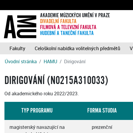
AKADEMIE MÚZICKÝCH UMĚNÍ V PRAZE
DIVADELNÍ FAKULTA
FILMOVÁ A TELEVIZNÍ FAKULTA
HUDEBNÍ A TANEČNÍ FAKULTA
Fakulty
Celoškolní nabídka volitelných předmětů
V
Úvodní stránka
HAMU
Dirigování
DIRIGOVÁNÍ (N0215A310033)
Od akademického roku 2022/2023.
TYP PROGRAMU
FORMA STUDIA
magisterský navazující na
prezenční