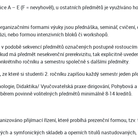
ice A – E (F = nevyhověl), u ostatních předmětů je využíváno
ganizačními formami výuky jsou přednáška, seminář, cvičení, dí
ázi, nebo formou intenzivních bloků či workshopů.
ty v podobě sekvencí předmětů označených postupně rostoucím 
okud má předmět nesekvenční prerekvizitu, tak explicitně uvede
onkrétního ročníku a semestru společně s dalšími předměty.
 ze které si studenti 2. ročníku zapíšou každý semestr jeden p
hologie, Didaktika/ Vyučovatelská praxe dirigování, Pohybová a
výběrem povinně volitelných předmětů minimálně 8-14 kreditů.
anizováno přijímací řízení, které probíhá prezenční formou, tzv
ových a symfonických skladeb a operních titulů nastudovaných