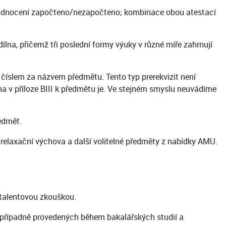
 hodnocení započteno/nezapočteno; kombinace obou atestací
lna, přičemž tři poslední formy výuky v různé míře zahrnují
číslem za názvem předmětu. Tento typ prerekvizit není
na v příloze BIII k předmětu je. Ve stejném smyslu neuvádíme
ředmět.
 relaxační výchova a další volitelné předměty z nabídky AMU.
. talentovou zkouškou.
, případně provedených během bakalářských studií a