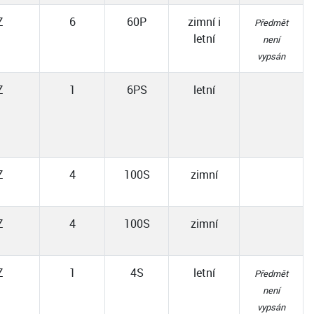
Z
6
60P
zimní i
Předmět
letní
není
vypsán
Z
1
6PS
letní
Z
4
100S
zimní
Z
4
100S
zimní
Z
1
4S
letní
Předmět
není
vypsán