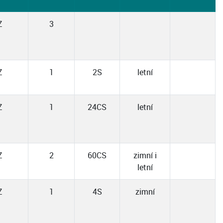
Z
3
Z
1
2S
letní
Z
1
24CS
letní
Z
2
60CS
zimní i
letní
Z
1
4S
zimní