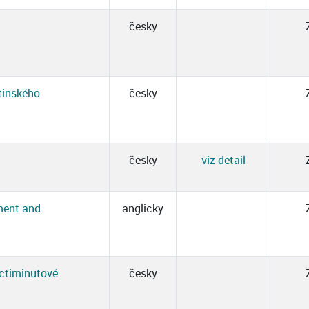
česky
tinského
česky
česky
viz detail
ment and
anglicky
áctiminutové
česky