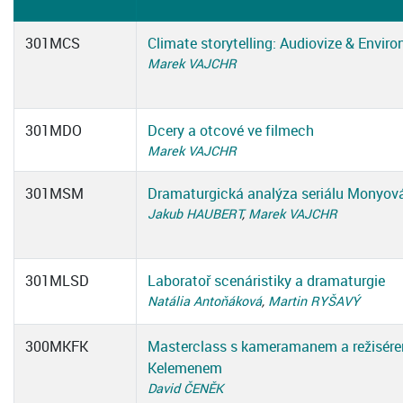
301MCS
Climate storytelling: Audiovize & Envi
Marek VAJCHR
301MDO
Dcery a otcové ve filmech
Marek VAJCHR
301MSM
Dramaturgická analýza seriálu Monyov
Jakub HAUBERT
,
Marek VAJCHR
301MLSD
Laboratoř scenáristiky a dramaturgie
Natália Antoňáková
,
Martin RYŠAVÝ
300MKFK
Masterclass s kameramanem a režisér
Kelemenem
David ČENĚK