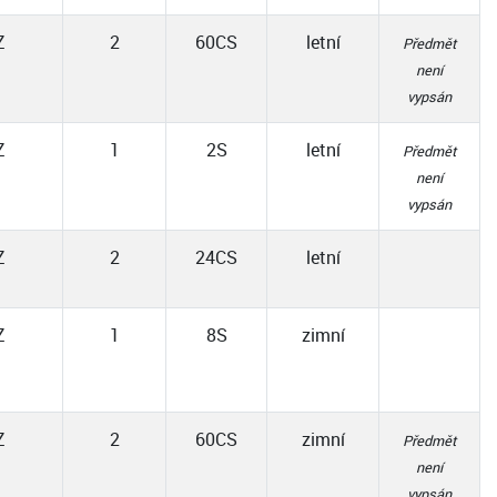
Z
2
60CS
letní
Předmět
není
vypsán
Z
1
2S
letní
Předmět
není
vypsán
Z
2
24CS
letní
Z
1
8S
zimní
Z
2
60CS
zimní
Předmět
není
vypsán