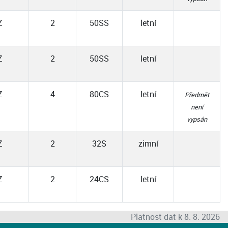
Z
2
50SS
letní
Z
2
50SS
letní
Z
4
80CS
letní
Předmět
není
vypsán
Z
2
32S
zimní
Z
2
24CS
letní
Platnost dat k 8. 8. 2026