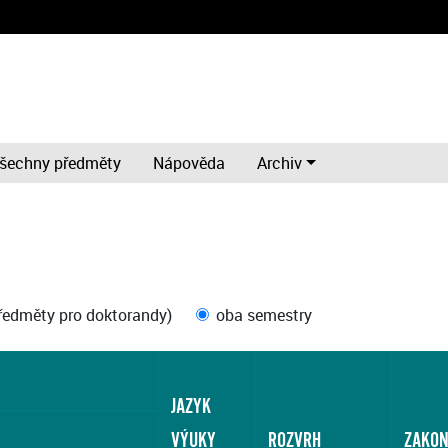
šechny předměty
Nápověda
Archiv
ředměty pro doktorandy)
oba semestry
JAZYK
VÝUKY
ROZVRH
ZAKON