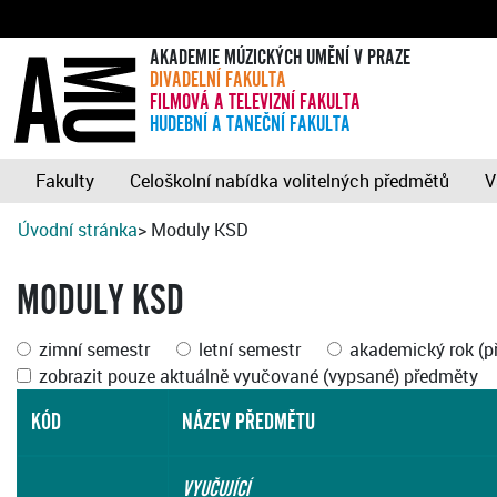
AKADEMIE MÚZICKÝCH UMĚNÍ V PRAZE
DIVADELNÍ FAKULTA
FILMOVÁ A TELEVIZNÍ FAKULTA
HUDEBNÍ A TANEČNÍ FAKULTA
Fakulty
Celoškolní nabídka volitelných předmětů
V
Úvodní stránka
> Moduly KSD
MODULY KSD
zimní semestr
letní semestr
akademický rok (p
zobrazit pouze aktuálně vyučované (vypsané) předměty
KÓD
NÁZEV PŘEDMĚTU
VYUČUJÍCÍ