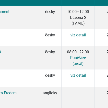
ronment
česky
10:00–12:00
Učebna 2
(FAMU)
česky
viz detail
á
česky
08:00–22:00
Poněšice
(areál)
česky
viz detail
em Fredem
anglicky