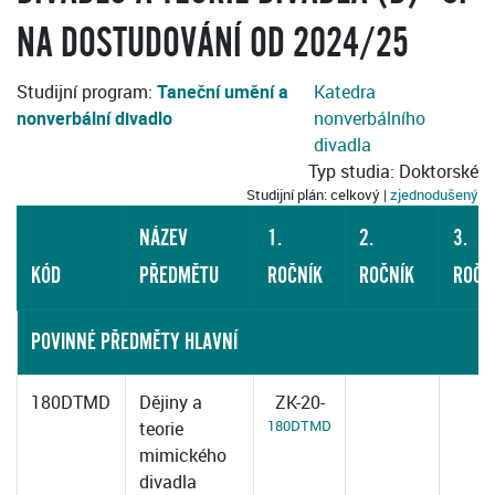
NA DOSTUDOVÁNÍ OD 2024/25
Studijní program:
Taneční umění a
Katedra
nonverbální divadlo
nonverbálního
divadla
Typ studia: Doktorské
Studijní plán: celkový |
zjednodušený
NÁZEV
1.
2.
3.
KÓD
PŘEDMĚTU
ROČNÍK
ROČNÍK
ROČN
POVINNÉ PŘEDMĚTY HLAVNÍ
180DTMD
Dějiny a
ZK-20-
180DTMD
teorie
mimického
divadla