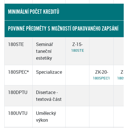
MINIMÁLNÍ POČET KREDITŮ
POVINNÉ PŘEDMĚTY S MOŽNOSTÍ OPAKOVANÉHO ZAPSÁNÍ
180STE
Seminář
Z-15-
180STE
taneční
estetiky
180SPEC*
Specializace
ZK-20-
Z-1
180SPEC1
180SP
180DPTU
Disertace -
textová část
180UVTU
Umělecký
výkon