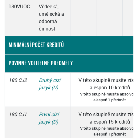
180VUOC
Vědecká,
umělecká a
odborná
činnost
MINIMÁLNÍ POČET KREDITŮ
POVINNĚ VOLITELNÉ PŘEDMĚTY
180 CJ2
Druhý cizí
V této skupině musíte získ
jazyk (D)
alespoň 10 kreditů
V této skupině musíte absolvova
alespoň 1 předmět
180 CJ1
První cizí
V této skupině musíte získ
jazyk (D)
alespoň 15 kreditů
V této skupině musíte absolvova
alespoň 1 předmět