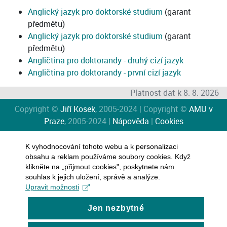
Anglický jazyk pro doktorské studium
(garant
předmětu)
Anglický jazyk pro doktorské studium
(garant
předmětu)
Angličtina pro doktorandy - druhý cizí jazyk
Angličtina pro doktorandy - první cizí jazyk
Platnost dat k 8. 8. 2026
Copyright ©
Jiří Kosek
, 2005-2024 | Copyright ©
AMU v
Praze
, 2005-2024 |
Nápověda
|
Cookies
K vyhodnocování tohoto webu a k personalizaci
obsahu a reklam používáme soubory cookies. Když
klikněte na „přijmout cookies", poskytnete nám
souhlas k jejich uložení, správě a analýze.
Upravit možnosti
Jen nezbytné