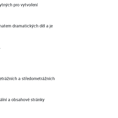
ytných pro vytvoření
matem dramatických děl a je
.
etrážních a středometrážních
ální a obsahové stránky