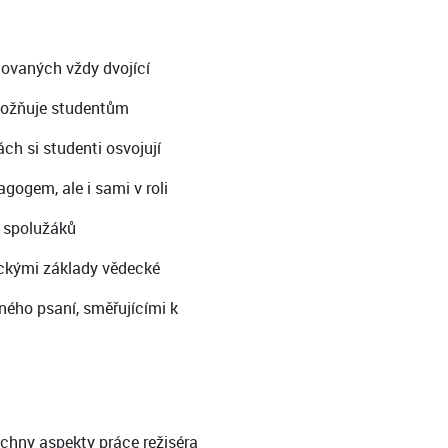
čovaných vždy dvojící
umožňuje studentům
ách si studenti osvojují
gogem, ale i sami v roli
 spolužáků
ickými základy vědecké
rného psaní, směřujícími k
echny aspekty práce režiséra