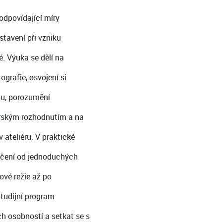
 odpovídající míry
stavení při vzniku
vé. Výuka se dělí na
grafie, osvojení si
ábu, porozumění
rským rozhodnutím a na
 ateliéru. V praktické
vičení od jednoduchých
ové režie až po
Studijní program
h osobností a setkat se s