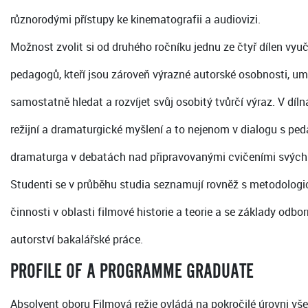
různorodými přístupy ke kinematografii a audiovizi.
Možnost zvolit si od druhého ročníku jednu ze čtyř dílen vyu
pedagogů, kteří jsou zároveň výrazné autorské osobnosti, 
samostatně hledat a rozvíjet svůj osobitý tvůrčí výraz. V díln
režijní a dramaturgické myšlení a to nejenom v dialogu s peda
dramaturga v debatách nad připravovanými cvičeními svých
Studenti se v průběhu studia seznamují rovněž s metodolog
činnosti v oblasti filmové historie a teorie a se základy odbo
autorství bakalářské práce.
PROFILE OF A PROGRAMME GRADUATE
Absolvent oboru Filmová režie ovládá na pokročilé úrovni vš