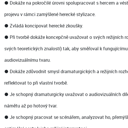
● Dokáže na pokročilé úrovni spolupracovat s hercem a vé
projevu v rámci zamýšlené herecké stylizace.
● Zvládá koncipovat herecké zkoušky.
● Při tvorbě dokáže koncepčně uvažovat o svých režijních r
svých teoretických znalostí) tak, aby směřoval k fungující
audiovizuálnímu tvaru.
● Dokáže zdůvodnit smysl dramaturgických a režijních rozhod
reflektovat to při vlastní tvorbě.
● Je schopný dramaturgicky uvažovat o audiovizuálních díl
námětu až po hotový tvar.
● Je schopný pracovat se scénářem, analyzovat ho, přemýšle