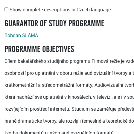
Show complete descriptions in Czech language
GUARANTOR OF STUDY PROGRAMME
Bohdan SLÁMA
PROGRAMME OBJECTIVES
Cílem bakalářského studijního programu Filmová režie je vzdě
osobností pro uplatnění v oboru režie audiovizuální tvorby a
krátkometrážní a středometrážní formáty. Audiovizuální tvor
která nachází své uplatnění v kinosálech, v televizi, ale i v s
rozvíjejícím prostředí internetu. Studium se zaměřuje přede
hrané dramatické tvorby, ale rozvíjí i řemeslné a teoretické 
tvorbu dokumentů i jiných audiovizuálních formátů.