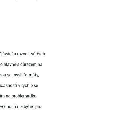
lávání a rozvoj tvůrčích
 to hlavně s důrazem na
bou se myslí formáty,
oučasnosti v rychle se
vším na problematiku
dovednosti nezbytné pro