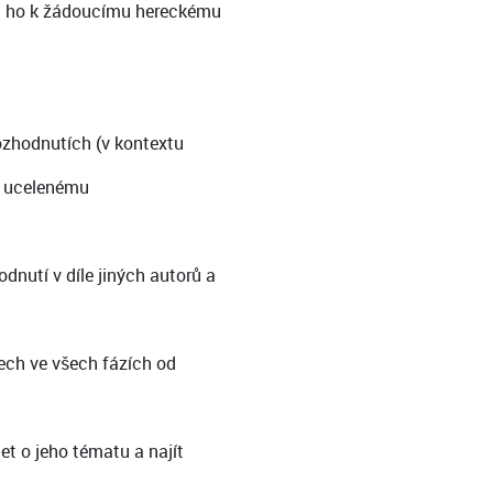
st ho k žádoucímu hereckému
ozhodnutích (v kontextu
mu ucelenému
nutí v díle jiných autorů a
ech ve všech fázích od
t o jeho tématu a najít