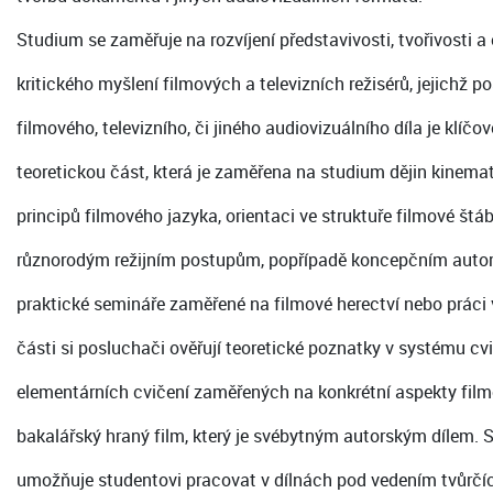
Studium se zaměřuje na rozvíjení představivosti, tvořivosti a
kritického myšlení filmových a televizních režisérů, jejichž po
filmového, televizního, či jiného audiovizuálního díla je klíčo
teoretickou část, která je zaměřena na studium dějin kinemato
principů filmového jazyka, orientaci ve struktuře filmové št
různorodým režijním postupům, popřípadě koncepčním auto
praktické semináře zaměřené na filmové herectví nebo práci v
části si posluchači ověřují teoretické poznatky v systému c
elementárních cvičení zaměřených na konkrétní aspekty film
bakalářský hraný film, který je svébytným autorským dílem. 
umožňuje studentovi pracovat v dílnách pod vedením tvůrčíc