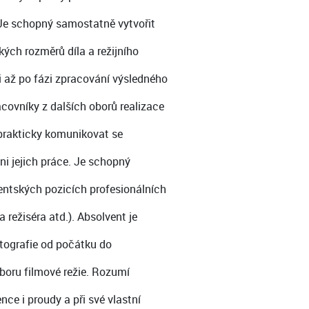
 Je schopný samostatně vytvořit
ých rozměrů díla a režijního
i až po fázi zpracování výsledného
acovníky z dalších oborů realizace
 prakticky komunikovat se
i jejich práce. Je schopný
stentských pozicích profesionálních
 režiséra atd.). Absolvent je
atografie od počátku do
boru filmové režie. Rozumí
ce i proudy a při své vlastní