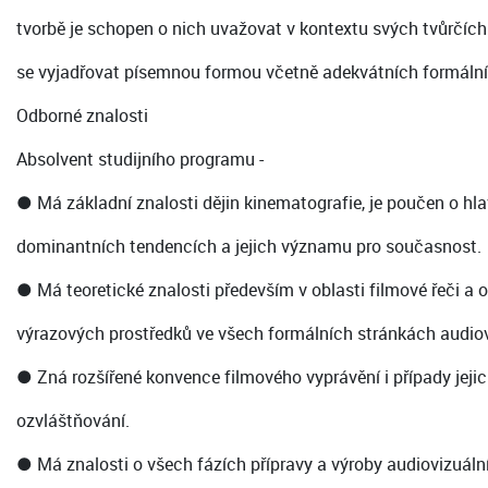
tvorbě je schopen o nich uvažovat v kontextu svých tvůrčích
se vyjadřovat písemnou formou včetně adekvátních formálníc
Odborné znalosti
Absolvent studijního programu -
● Má základní znalosti dějin kinematografie, je poučen o hl
dominantních tendencích a jejich významu pro současnost.
● Má teoretické znalosti především v oblasti filmové řeči a or
výrazových prostředků ve všech formálních stránkách audiov
● Zná rozšířené konvence filmového vyprávění i případy jeji
ozvláštňování.
● Má znalosti o všech fázích přípravy a výroby audiovizuální