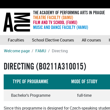
THE ACADEMY OF PERFORMING ARTS IN PRAGUE
THEATRE FACULTY (DAMU)
FILM AND TV SCHOOL (FAMU)
MUSIC AND DANCE FACULTY (HAMU)
Faculties
School Elective Courses
All courses
Welcome page
FAMU
Directing
DIRECTING (B0211A310015)
TYPE OF PROGRAMME
MODE OF STUDY
Bachelor's Programme
full-time
Since this programme is designed for Czech-speaking students