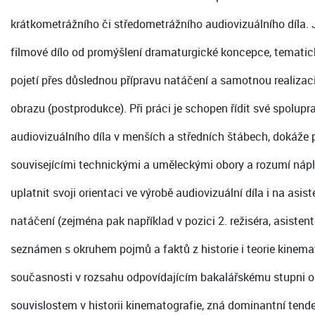
krátkometrážního či středometrážního audiovizuálního díla.
filmové dílo od promýšlení dramaturgické koncepce, tematick
pojetí přes důslednou přípravu natáčení a samotnou realizac
obrazu (postprodukce). Při práci je schopen řídit své spolupr
audiovizuálního díla v menších a středních štábech, dokáže
souvisejícími technickými a uměleckými obory a rozumí nápln
uplatnit svoji orientaci ve výrobě audiovizuální díla i na asi
natáčení (zejména pak například v pozici 2. režiséra, asistenta
seznámen s okruhem pojmů a faktů z historie i teorie kinem
současnosti v rozsahu odpovídajícím bakalářskému stupni o
souvislostem v historii kinematografie, zná dominantní tenden