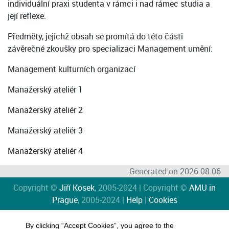
individuální praxi studenta v rámci i nad rámec studia a
její reflexe.
Předměty, jejichž obsah se promítá do této části
závěrečné zkoušky pro specializaci Management umění:
Management kulturních organizací
Manažerský ateliér 1
Manažerský ateliér 2
Manažerský ateliér 3
Manažerský ateliér 4
Generated on 2026-08-06
Copyright ©
Jiří Kosek
, 2005-2024 | Copyright ©
AMU in
Prague
, 2005-2024 |
Help
|
Cookies
By clicking “Accept Cookies”, you agree to the