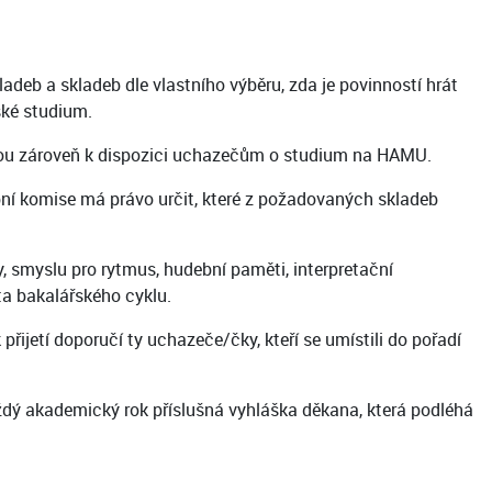
eb a skladeb dle vlastního výběru, zda je povinností hrát
ské studium.
jsou zároveň k dispozici uchazečům o studium na HAMU.
ní komise má právo určit, které z požadovaných skladeb
smyslu pro rytmus, hudební paměti, interpretační
ta bakalářského cyklu.
ijetí doporučí ty uchazeče/čky, kteří se umístili do pořadí
ždý akademický rok příslušná vyhláška děkana, která podléhá