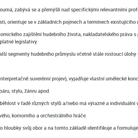
oumá, zabývá se a přemýšlí nad specifickými relevantními prof
ti, orientuje se v základních pojmech a termínech existujícíh
nomického zajištění hudebního života, nakladatelského práva s
latné legislativy.
alší segmenty hudebního průmyslu včetně stále rostoucí úlohy so
interpretačně suverénní projev), vyjadřuje vlastní umělecké kon
áru, stylu, žánru apod.
běhlost v řadě různých stylů a/nebo má výrazné a individuální 
ového, komorního a orchestrálního hráče.
o hloubky svůj obor a na tomto základě identifikuje a formuluje 