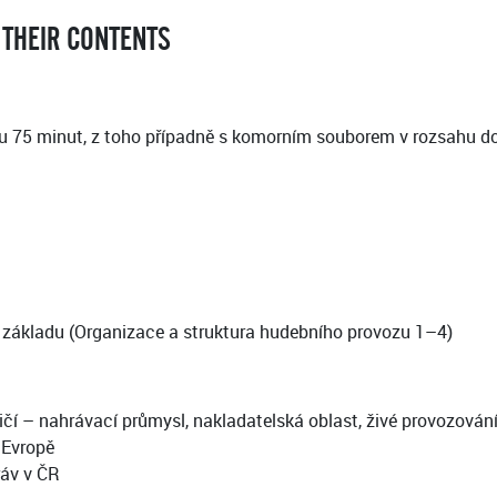
 THEIR CONTENTS
u 75 minut, z toho případně s komorním souborem v rozsahu do 
cí základu (Organizace a struktura hudebního provozu 1–4)
čí – nahrávací průmysl, nakladatelská oblast, živé provozován
 Evropě
ráv v ČR