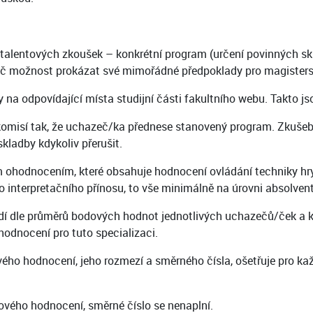
lentových zkoušek – konkrétní program (určení povinných sklad
hazeč možnost prokázat své mimořádné předpoklady pro magister
na odpovídající místa studijní části fakultního webu. Takto 
komisí tak, že uchazeč/ka přednese stanovený program. Zkušeb
ladby kdykoliv přerušit.
hodnocením, které obsahuje hodnocení ovládání techniky hry, 
o interpretačního přínosu, to vše minimálně na úrovni absolven
í dle průměrů bodových hodnot jednotlivých uchazečů/ček a k př
dnocení pro tuto specializaci.
ého hodnocení, jeho rozmezí a směrného čísla, ošetřuje pro ka
vého hodnocení, směrné číslo se nenaplní.