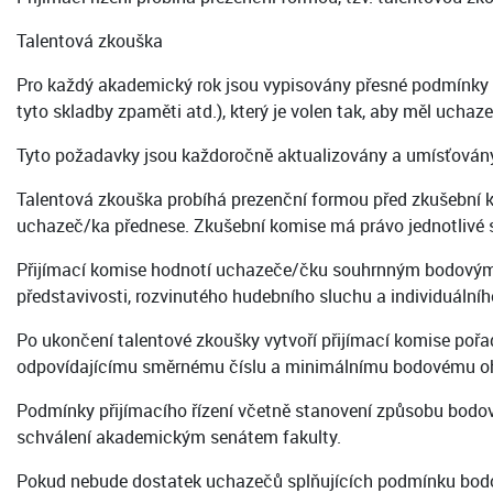
Talentová zkouška
Pro každý akademický rok jsou vypisovány přesné podmínky ta
tyto skladby zpaměti atd.), který je volen tak, aby měl uc
Tyto požadavky jsou každoročně aktualizovány a umísťovány 
Talentová zkouška probíhá prezenční formou před zkušební 
uchazeč/ka přednese. Zkušební komise má právo jednotlivé sk
Přijímací komise hodnotí uchazeče/čku souhrnným bodovým o
představivosti, rozvinutého hudebního sluchu a individuálníh
Po ukončení talentové zkoušky vytvoří přijímací komise pořad
odpovídajícímu směrnému číslu a minimálnímu bodovému oho
Podmínky přijímacího řízení včetně stanovení způsobu bodov
schválení akademickým senátem fakulty.
Pokud nebude dostatek uchazečů splňujících podmínku bodo