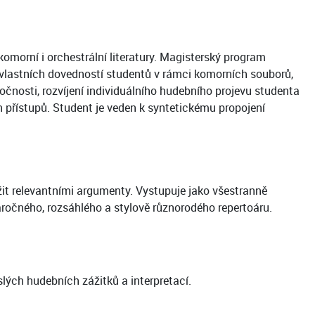
omorní i orchestrální literatury. Magisterský program
 vlastních dovedností studentů v rámci komorních souborů,
čnosti, rozvíjení individuálního hudebního projevu studenta
h přístupů. Student je veden k syntetickému propojení
ožit relevantními argumenty. Vystupuje jako všestranně
ročného, rozsáhlého a stylově různorodého repertoáru.
lých hudebních zážitků a interpretací.