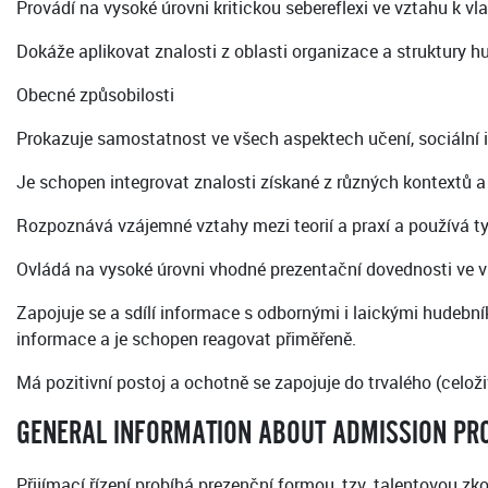
Provádí na vysoké úrovni kritickou sebereflexi ve vztahu k v
Dokáže aplikovat znalosti z oblasti organizace a struktury 
Obecné způsobilosti
Prokazuje samostatnost ve všech aspektech učení, sociální in
Je schopen integrovat znalosti získané z různých kontextů a 
Rozpoznává vzájemné vztahy mezi teorií a praxí a používá ty
Ovládá na vysoké úrovni vhodné prezentační dovednosti ve v
Zapojuje se a sdílí informace s odbornými i laickými hudeb
informace a je schopen reagovat přiměřeně.
Má pozitivní postoj a ochotně se zapojuje do trvalého (celož
GENERAL INFORMATION ABOUT ADMISSION PR
Přijímací řízení probíhá prezenční formou, tzv. talentovou zk