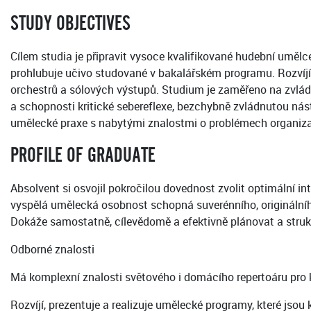
STUDY OBJECTIVES
Cílem studia je připravit vysoce kvalifikované hudební umělc
prohlubuje učivo studované v bakalářském programu. Rozvíjí
orchestrů a sólových výstupů. Studium je zaměřeno na zvládn
a schopnosti kritické sebereflexe, bezchybně zvládnutou nás
umělecké praxe s nabytými znalostmi o problémech organiza
PROFILE OF GRADUATE
Absolvent si osvojil pokročilou dovednost zvolit optimální i
vyspělá umělecká osobnost schopná suverénního, originálního
Dokáže samostatně, cílevědomě a efektivně plánovat a strukt
Odborné znalosti
Má komplexní znalosti světového i domácího repertoáru pro k
Rozvíjí, prezentuje a realizuje umělecké programy, které jsou