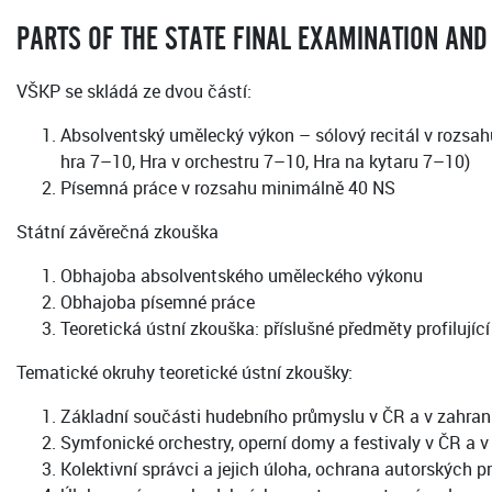
PARTS OF THE STATE FINAL EXAMINATION AND
VŠKP se skládá ze dvou částí:
Absolventský umělecký výkon – sólový recitál v rozsah
hra 7–10, Hra v orchestru 7–10, Hra na kytaru 7–10)
Písemná práce v rozsahu minimálně 40 NS
Státní závěrečná zkouška
Obhajoba absolventského uměleckého výkonu
Obhajoba písemné práce
Teoretická ústní zkouška: příslušné předměty profilují
Tematické okruhy teoretické ústní zkoušky:
Základní součásti hudebního průmyslu v ČR a v zahrani
Symfonické orchestry, operní domy a festivaly v ČR a v
Kolektivní správci a jejich úloha, ochrana autorských p