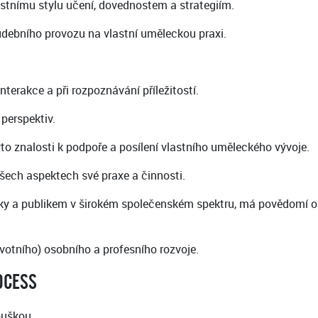
lastnímu stylu učení, dovednostem a strategiím.
hudebního provozu na vlastní uměleckou praxi.
terakce a při rozpoznávání příležitostí.
perspektiv.
to znalosti k podpoře a posílení vlastního uměleckého vývoje.
šech aspektech své praxe a činnosti.
níky a publikem v širokém společenském spektru, má povědomí o
ivotního) osobního a profesního rozvoje.
OCESS
ouškou.