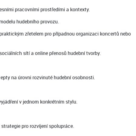
esními pracovními prostředími a kontexty.
o modelu hudebního provozu.
 praktickým zřetelem pro případnou organizaci koncertů nebo
ciálních sítí a online přenosů hudební tvorby.
cepty na úrovni rozvinuté hudební osobnosti.
vyjádření v jednom konkrétním stylu.
strategie pro rozvíjení spolupráce.