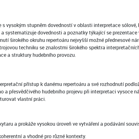
e s vysokým stupněm dovedností v oblasti interpretace sólové, k
 a systematizuje dovednosti a poznatky týkající se prezentace
utí širokého okruhu repertoáru nejvyšší možné přednesové náro
trojovou techniku se znalostmi širokého spektra interpretačníc
ce a struktury hudebního provozu.
nterpretační přístup k danému repertoáru a své rozhodnutí podl
 a přesvědčivého hudebního projevu při interpretaci vysoce ná
urovat vlastní práci.
ytaru a prokáže vysokou úroveň ve vytváření a podávání souvis
 koherentní a vhodné pro různé kontexty.