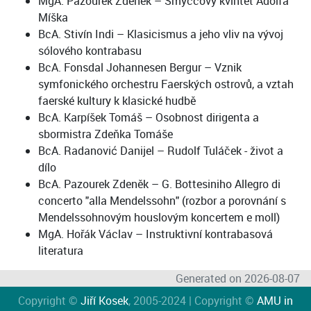
MgA. Pazourek Zdeněk – Smyčcový kvintet Adolfa
Míška
BcA. Stivín Indi – Klasicismus a jeho vliv na vývoj
sólového kontrabasu
BcA. Fonsdal Johannesen Bergur – Vznik
symfonického orchestru Faerských ostrovů, a vztah
faerské kultury k klasické hudbě
BcA. Karpíšek Tomáš – Osobnost dirigenta a
sbormistra Zdeňka Tomáše
BcA. Radanović Danijel – Rudolf Tuláček - život a
dílo
BcA. Pazourek Zdeněk – G. Bottesiniho Allegro di
concerto "alla Mendelssohn" (rozbor a porovnání s
Mendelssohnovým houslovým koncertem e moll)
MgA. Hořák Václav – Instruktivní kontrabasová
literatura
Generated on 2026-08-07
Copyright ©
Jiří Kosek
, 2005-2024 | Copyright ©
AMU in