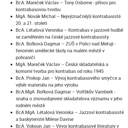
BcA. Mareček Václav – Tony Osborne - přínos pro
kontrabasovou tvorbu
MgA. Novák Michal – Nejvýznačnější kontrabasisté
20. a 21. století
BcA. Létalová Veronika – Kontrabas v jazzové hudbě
se zaměřením na české jazzové kontrabasisty
BcA. Bořková Dagmar – ZUŠ v Polici nad Metují -
fenomén umělecké školy na malém městě v
pohraničí
MgA. Mareček Václav – Česká skladatelská a
komorní tvorba pro kontrabas od roku 1945
BcA. Prokop Jan – Vývoj kontrabasového smyčce a
výběr materiálu na jeho výrobu
BcA.MgA. Bořková Dagmar – Voříškův Vamberk -
snaha o znovuobjevení skladatelova významu v jeho
rodném městě
BcA.MgA. Létalová Veronika – Jazzoví kontrabasisté
a baskyteristé Milese Davise
BcA. Vokoun Jan – Vývoj kontrabasové literatury v