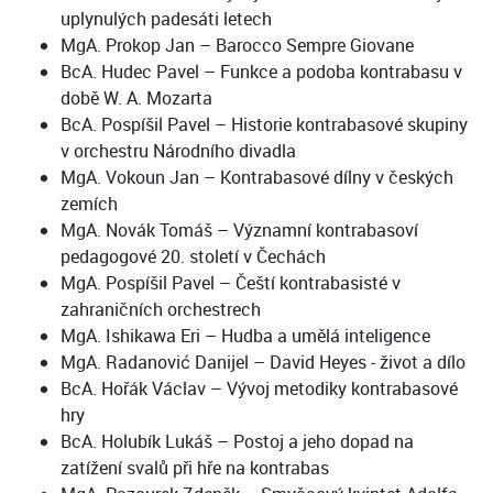
uplynulých padesáti letech
MgA. Prokop Jan – Barocco Sempre Giovane
BcA. Hudec Pavel – Funkce a podoba kontrabasu v
době W. A. Mozarta
BcA. Pospíšil Pavel – Historie kontrabasové skupiny
v orchestru Národního divadla
MgA. Vokoun Jan – Kontrabasové dílny v českých
zemích
MgA. Novák Tomáš – Významní kontrabasoví
pedagogové 20. století v Čechách
MgA. Pospíšil Pavel – Čeští kontrabasisté v
zahraničních orchestrech
MgA. Ishikawa Eri – Hudba a umělá inteligence
MgA. Radanović Danijel – David Heyes - život a dílo
BcA. Hořák Václav – Vývoj metodiky kontrabasové
hry
BcA. Holubík Lukáš – Postoj a jeho dopad na
zatížení svalů při hře na kontrabas