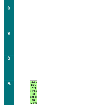
ÚT
ST
ČT
místnost
PÁ
LIC-
1022
Učebna
KS
Gotická
věž
(Lichtenštejnský
palác)
TROJAN