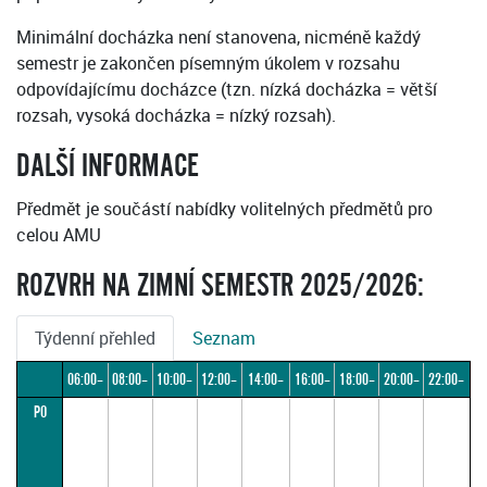
Minimální docházka není stanovena, nicméně každý
semestr je zakončen písemným úkolem v rozsahu
odpovídajícímu docházce (tzn. nízká docházka = větší
rozsah, vysoká docházka = nízký rozsah).
DALŠÍ INFORMACE
Předmět je součástí nabídky volitelných předmětů pro
celou AMU
ROZVRH NA ZIMNÍ SEMESTR 2025/2026:
Týdenní přehled
Seznam
06:00–
08:00–
10:00–
12:00–
14:00–
16:00–
18:00–
20:00–
22:00–
PO
08:00
10:00
12:00
14:00
16:00
18:00
20:00
22:00
24:00