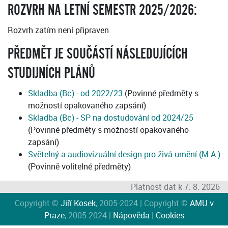
ROZVRH NA LETNÍ SEMESTR 2025/2026:
J.
09:00–
10:30
(přednášková
Rozvrh zatím není připraven
par.
1)
PŘEDMĚT JE SOUČÁSTÍ NÁSLEDUJÍCÍCH
STUDIJNÍCH PLÁNŮ
Skladba (Bc) - od 2022/23
(Povinné předměty s
možností opakovaného zapsání)
Skladba (Bc) - SP na dostudování od 2024/25
(Povinné předměty s možností opakovaného
zapsání)
Světelný a audiovizuální design pro živá umění (M.A.)
(Povinně volitelné předměty)
Platnost dat k 7. 8. 2026
Copyright ©
Jiří Kosek
, 2005-2024 | Copyright ©
AMU v
Praze
, 2005-2024 |
Nápověda
|
Cookies