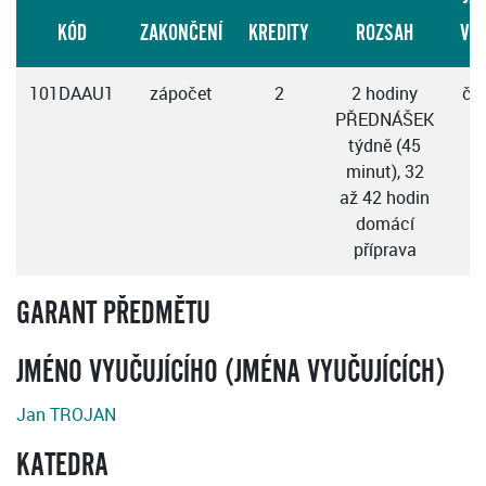
KÓD
ZAKONČENÍ
KREDITY
ROZSAH
VÝ
101DAAU1
zápočet
2
2 hodiny
če
PŘEDNÁŠEK
týdně (45
minut), 32
až 42 hodin
domácí
příprava
GARANT PŘEDMĚTU
JMÉNO VYUČUJÍCÍHO (JMÉNA VYUČUJÍCÍCH)
Jan TROJAN
KATEDRA