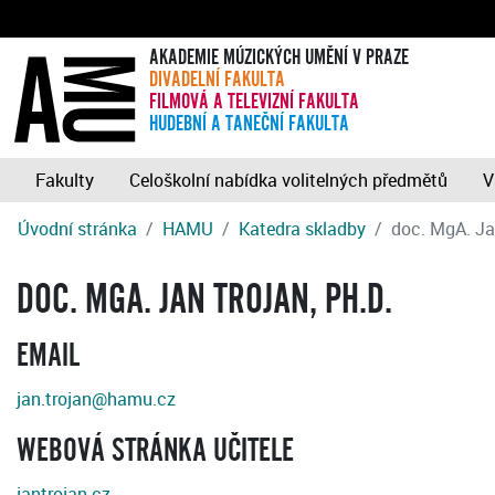
AKADEMIE MÚZICKÝCH UMĚNÍ V PRAZE
DIVADELNÍ FAKULTA
FILMOVÁ A TELEVIZNÍ FAKULTA
HUDEBNÍ A TANEČNÍ FAKULTA
Fakulty
Celoškolní nabídka volitelných předmětů
V
Úvodní stránka
HAMU
Katedra skladby
doc. MgA. J
DOC. MGA. JAN TROJAN, PH.D.
EMAIL
jan.trojan@hamu.cz
WEBOVÁ STRÁNKA UČITELE
jantrojan.cz