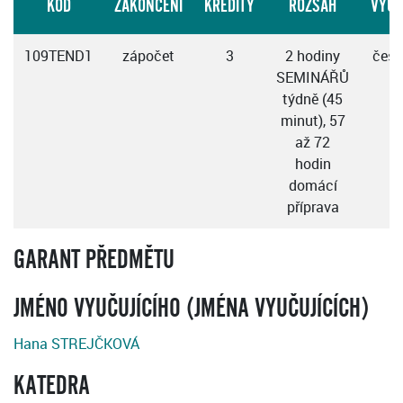
KÓD
ZAKONČENÍ
KREDITY
ROZSAH
VÝUK
109TEND1
zápočet
3
2 hodiny
česk
SEMINÁŘŮ
týdně (45
minut), 57
až 72
hodin
domácí
příprava
GARANT PŘEDMĚTU
JMÉNO VYUČUJÍCÍHO (JMÉNA VYUČUJÍCÍCH)
Hana STREJČKOVÁ
KATEDRA