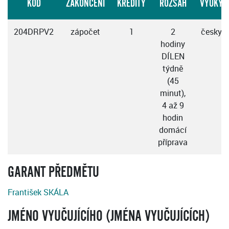
KÓD
ZAKONČENÍ
KREDITY
ROZSAH
VÝUKY
204DRPV2
zápočet
1
2
česky
hodiny
DÍLEN
týdně
(45
minut),
4 až 9
hodin
domácí
příprava
GARANT PŘEDMĚTU
František SKÁLA
JMÉNO VYUČUJÍCÍHO (JMÉNA VYUČUJÍCÍCH)