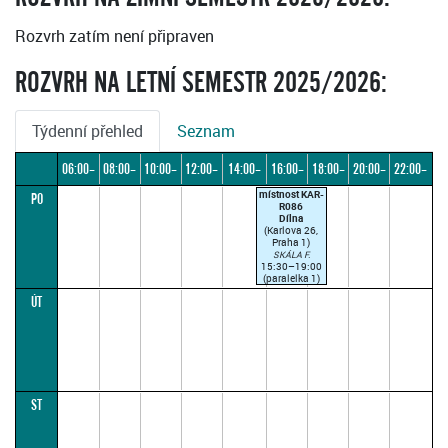
Rozvrh zatím není připraven
ROZVRH NA LETNÍ SEMESTR 2025/2026:
Týdenní přehled
Seznam
06:00–
08:00–
10:00–
12:00–
14:00–
16:00–
18:00–
20:00–
22:00–
místnost KAR-
PO
08:00
10:00
12:00
14:00
16:00
18:00
20:00
22:00
24:00
R086
Dílna
(Karlova 26,
Praha 1)
SKÁLA F.
15:30–19:00
(paralelka 1)
ÚT
ST