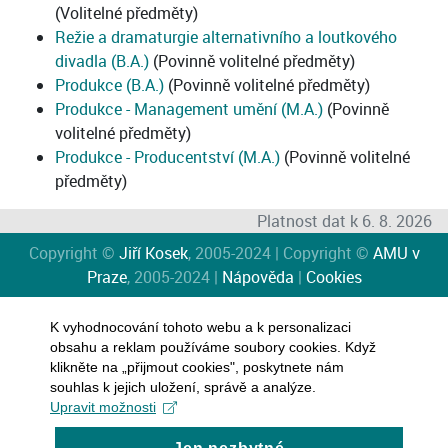
(Volitelné předměty)
Režie a dramaturgie alternativního a loutkového
divadla (B.A.)
(Povinně volitelné předměty)
Produkce (B.A.)
(Povinně volitelné předměty)
Produkce - Management umění (M.A.)
(Povinně
volitelné předměty)
Produkce - Producentství (M.A.)
(Povinně volitelné
předměty)
Platnost dat k 6. 8. 2026
Copyright ©
Jiří Kosek
, 2005-2024 | Copyright ©
AMU v
Praze
, 2005-2024 |
Nápověda
|
Cookies
K vyhodnocování tohoto webu a k personalizaci
obsahu a reklam používáme soubory cookies. Když
klikněte na „přijmout cookies", poskytnete nám
souhlas k jejich uložení, správě a analýze.
Upravit možnosti