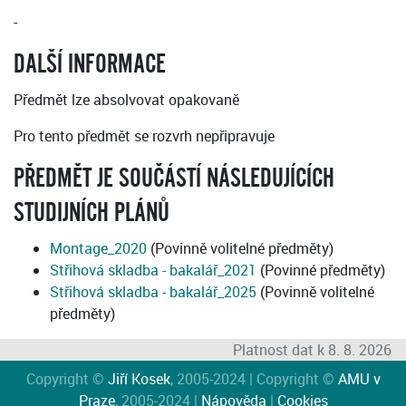
-
DALŠÍ INFORMACE
Předmět lze absolvovat opakovaně
Pro tento předmět se rozvrh nepřipravuje
PŘEDMĚT JE SOUČÁSTÍ NÁSLEDUJÍCÍCH
STUDIJNÍCH PLÁNŮ
Montage_2020
(Povinně volitelné předměty)
Střihová skladba - bakalář_2021
(Povinné předměty)
Střihová skladba - bakalář_2025
(Povinně volitelné
předměty)
Platnost dat k 8. 8. 2026
Copyright ©
Jiří Kosek
, 2005-2024 | Copyright ©
AMU v
Praze
, 2005-2024 |
Nápověda
|
Cookies