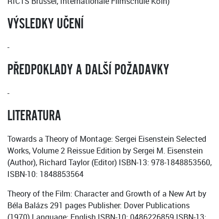
RICTS Brüssel, Internationale Filmschule Köln)
VÝSLEDKY UČENÍ
-
PŘEDPOKLADY A DALŠÍ POŽADAVKY
-
LITERATURA
Towards a Theory of Montage: Sergei Eisenstein Selected
Works, Volume 2 Reissue Edition by Sergei M. Eisenstein
(Author), Richard Taylor (Editor) ISBN-13: 978-1848853560,
ISBN-10: 1848853564
Theory of the Film: Character and Growth of a New Art by
Béla Balázs 291 pages Publisher: Dover Publications
(1970) Language: English ISBN-10: 0486226859 ISBN-13: