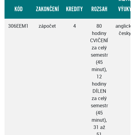
KÓD
ZAKONČENÍ
KREDITY
ROZSAH
VÝUKY
306EEM1
zápočet
4
80
anglicky,
hodiny
česky
CVIČENÍ
za celý
semestr
(45
minut),
12
hodiny
DÍLEN
za celý
semestr
(45
minut),
31 až
51