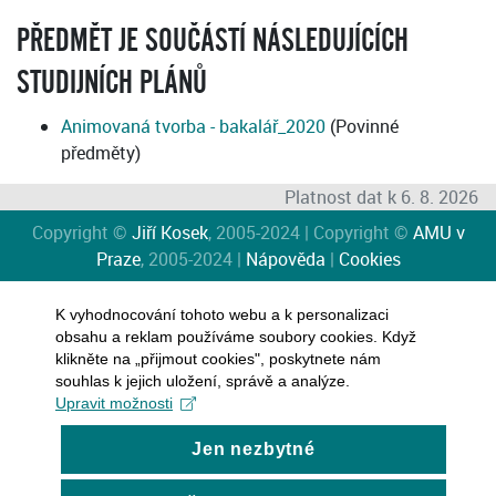
PŘEDMĚT JE SOUČÁSTÍ NÁSLEDUJÍCÍCH
STUDIJNÍCH PLÁNŮ
Animovaná tvorba - bakalář_2020
(Povinné
předměty)
Platnost dat k 6. 8. 2026
Copyright ©
Jiří Kosek
, 2005-2024 | Copyright ©
AMU v
Praze
, 2005-2024 |
Nápověda
|
Cookies
K vyhodnocování tohoto webu a k personalizaci
obsahu a reklam používáme soubory cookies. Když
klikněte na „přijmout cookies", poskytnete nám
souhlas k jejich uložení, správě a analýze.
Upravit možnosti
Jen nezbytné