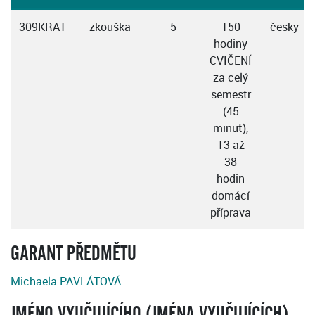
309KRA1
zkouška
5
150
česky
hodiny
CVIČENÍ
za celý
semestr
(45
minut),
13 až
38
hodin
domácí
příprava
GARANT PŘEDMĚTU
Michaela PAVLÁTOVÁ
JMÉNO VYUČUJÍCÍHO (JMÉNA VYUČUJÍCÍCH)