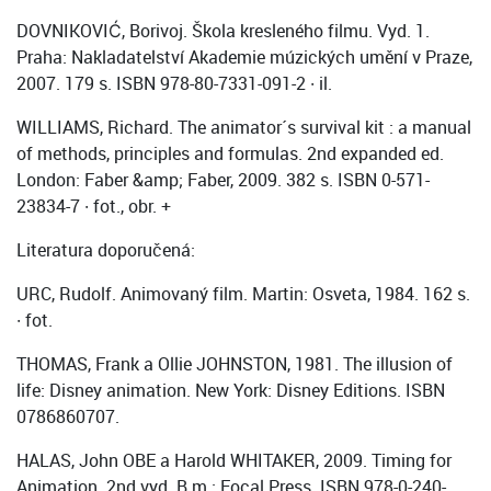
DOVNIKOVIĆ, Borivoj. Škola kresleného filmu. Vyd. 1.
Praha: Nakladatelství Akademie múzických umění v Praze,
2007. 179 s. ISBN 978-80-7331-091-2 · il.
WILLIAMS, Richard. The animator´s survival kit : a manual
of methods, principles and formulas. 2nd expanded ed.
London: Faber &amp; Faber, 2009. 382 s. ISBN 0-571-
23834-7 · fot., obr. +
Literatura doporučená:
URC, Rudolf. Animovaný film. Martin: Osveta, 1984. 162 s.
· fot.
THOMAS, Frank a Ollie JOHNSTON, 1981. The illusion of
life: Disney animation. New York: Disney Editions. ISBN
0786860707.
HALAS, John OBE a Harold WHITAKER, 2009. Timing for
Animation. 2nd vyd. B.m.: Focal Press. ISBN 978-0-240-