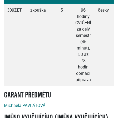
309ZET
zkouška
5
96
česky
hodiny
CVIČENÍ
za celý
semestr
(45
minut),
53 až
78
hodin
domácí
příprava
GARANT PŘEDMĚTU
Michaela PAVLÁTOVÁ
JMÉNO VYUČUJÍCÍHO (JMÉNA VYUČUJÍCÍCH)