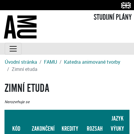
STUDIJNÍ PLÁNY
Úvodní stránka
FAMU
Katedra animované tvorby
Zimní etuda
ZIMNÍ ETUDA
Nerozvrhuje se
JAZYK
KÓD
ZAKONČENÍ
KREDITY
ROZSAH
VÝUKY
S