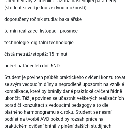
Documentary 2. ročník CDM má následující parametry
(student si volí jednu ze dvou možností):
doporučený ročník studia: bakalářské
termín realizace: listopad - prosinec
technologie: digitální technologie
čistá metráž/stopáž: 15 minut
počet natáčecích dní: 5ND
Student je povinen průběh praktického cvičení konzultovat
se svým vedoucím dílny a neprodleně upozornit na vzniklé
komplikace, které by bránily dané praktické cvičení řádně
ukončit. Též je povinen se účastnit veškerých realizačních
porad či konzultací s vedoucími pedagogy a to dle
platného harmonogramu ak. roku. Student se nesmí
podílet na tvorbě AVD pokud by rozsah práce na
praktickém cvičení bránil v plnění dalších studijních