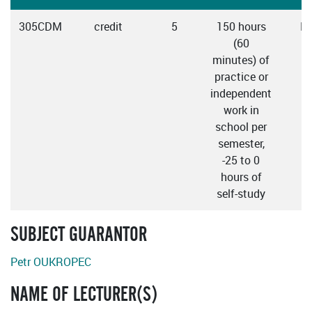
305CDM
credit
5
150 hours
En
(60
C
minutes) of
practice or
independent
work in
school per
semester,
-25 to 0
hours of
self-study
SUBJECT GUARANTOR
Petr OUKROPEC
NAME OF LECTURER(S)