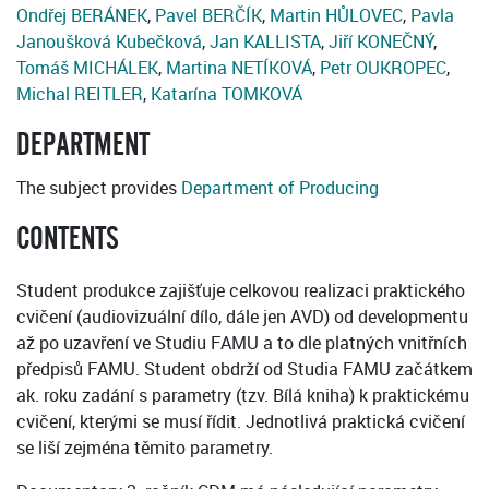
Ondřej BERÁNEK
,
Pavel BERČÍK
,
Martin HŮLOVEC
,
Pavla
Janoušková Kubečková
,
Jan KALLISTA
,
Jiří KONEČNÝ
,
Tomáš MICHÁLEK
,
Martina NETÍKOVÁ
,
Petr OUKROPEC
,
Michal REITLER
,
Katarína TOMKOVÁ
DEPARTMENT
The subject provides
Department of Producing
CONTENTS
Student produkce zajišťuje celkovou realizaci praktického
cvičení (audiovizuální dílo, dále jen AVD) od developmentu
až po uzavření ve Studiu FAMU a to dle platných vnitřních
předpisů FAMU. Student obdrží od Studia FAMU začátkem
ak. roku zadání s parametry (tzv. Bílá kniha) k praktickému
cvičení, kterými se musí řídit. Jednotlivá praktická cvičení
se liší zejména těmito parametry.