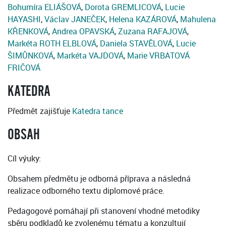
Bohumíra ELIÁŠOVÁ
,
Dorota GREMLICOVÁ
,
Lucie
HAYASHI
,
Václav JANEČEK
,
Helena KAZÁROVÁ
,
Mahulena
KŘENKOVÁ
,
Andrea OPAVSKÁ
,
Zuzana RAFAJOVÁ
,
Markéta ROTH ELBLOVÁ
,
Daniela STAVĚLOVÁ
,
Lucie
ŠIMŮNKOVÁ
,
Markéta VAJDOVÁ
,
Marie VRBATOVÁ
FRIČOVÁ
KATEDRA
Předmět zajišťuje
Katedra tance
OBSAH
Cíl výuky:
Obsahem předmětu je odborná příprava a následná
realizace odborného textu diplomové práce.
Pedagogové pomáhají při stanovení vhodné metodiky
sběru podkladů ke zvolenému tématu a konzultují