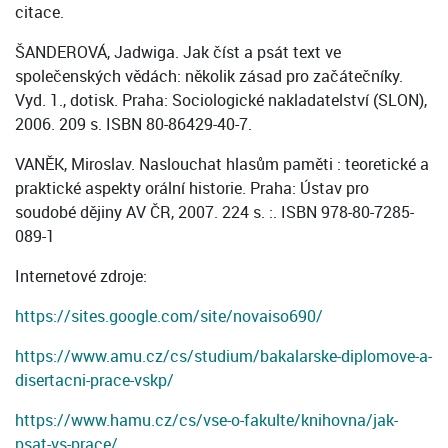
citace.
ŠANDEROVÁ, Jadwiga. Jak číst a psát text ve
společenských vědách: několik zásad pro začátečníky.
Vyd. 1., dotisk. Praha: Sociologické nakladatelství (SLON),
2006. 209 s. ISBN 80-86429-40-7.
VANĚK, Miroslav. Naslouchat hlasům paměti : teoretické a
praktické aspekty orální historie. Praha: Ústav pro
soudobé dějiny AV ČR, 2007. 224 s. :. ISBN 978-80-7285-
089-1
Internetové zdroje:
https://sites.google.com/site/novaiso690/
https://www.amu.cz/cs/studium/bakalarske-diplomove-a-
disertacni-prace-vskp/
https://www.hamu.cz/cs/vse-o-fakulte/knihovna/jak-
psat-vs-prace/