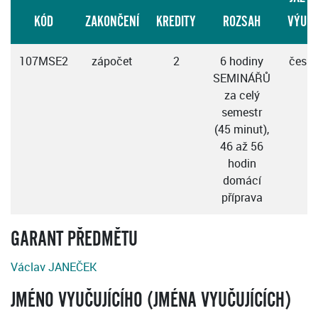
KÓD
ZAKONČENÍ
KREDITY
ROZSAH
VÝUK
107MSE2
zápočet
2
6 hodiny
česky
SEMINÁŘŮ
za celý
semestr
(45 minut),
46 až 56
hodin
domácí
příprava
GARANT PŘEDMĚTU
Václav JANEČEK
JMÉNO VYUČUJÍCÍHO (JMÉNA VYUČUJÍCÍCH)