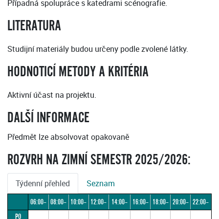
Případná spolupráce s katedrami scénografie.
LITERATURA
Studijní materiály budou určeny podle zvolené látky.
HODNOTICÍ METODY A KRITÉRIA
Aktivní účast na projektu.
DALŠÍ INFORMACE
Předmět lze absolvovat opakovaně
ROZVRH NA ZIMNÍ SEMESTR 2025/2026:
Týdenní přehled
Seznam
06:00–
08:00–
10:00–
12:00–
14:00–
16:00–
18:00–
20:00–
22:00–
PO
08:00
10:00
12:00
14:00
16:00
18:00
20:00
22:00
24:00