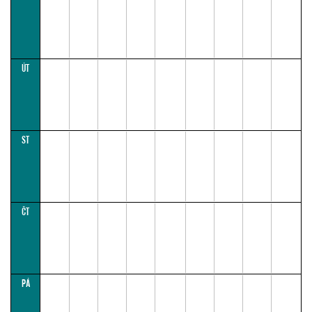
ÚT
ST
ČT
PÁ