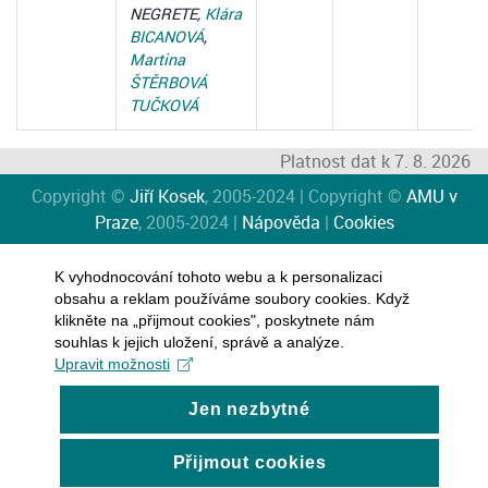
NEGRETE,
Klára
BICANOVÁ
,
Martina
ŠTĚRBOVÁ
TUČKOVÁ
Platnost dat k 7. 8. 2026
Copyright ©
Jiří Kosek
, 2005-2024 | Copyright ©
AMU v
Praze
, 2005-2024 |
Nápověda
|
Cookies
K vyhodnocování tohoto webu a k personalizaci
obsahu a reklam používáme soubory cookies. Když
klikněte na „přijmout cookies", poskytnete nám
souhlas k jejich uložení, správě a analýze.
Upravit možnosti
Jen nezbytné
Přijmout cookies