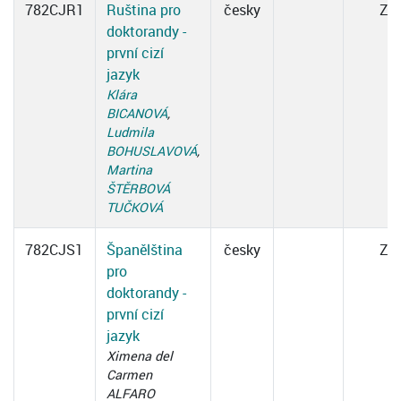
782CJR1
Ruština pro
česky
ZK
doktorandy -
první cizí
jazyk
Klára
BICANOVÁ
,
Ludmila
BOHUSLAVOVÁ
,
Martina
ŠTĚRBOVÁ
TUČKOVÁ
782CJS1
Španělština
česky
ZK
pro
doktorandy -
první cizí
jazyk
Ximena del
Carmen
ALFARO