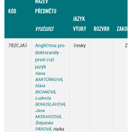
NÁZEV
KÓD
PŘEDMĚTU
JAZYK
VÝUKY
ROZVRH
ZAKONČ
VYUČUJÍCÍ
782CJA1
Angličtina pro
česky
ZK
doktorandy -
první cizí
jazyk
Hana
BARTŮŇKOVÁ
,
Klára
BICANOVÁ
,
Ludmila
BOHUSLAVOVÁ
,
Jana
MORAVCOVÁ
,
Štěpánka
PÁROVÁ
, Halka