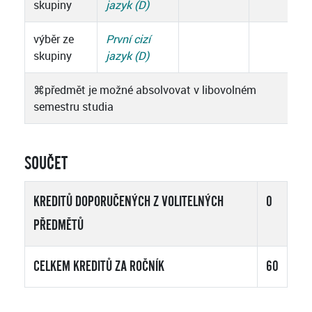
skupiny
jazyk (D)
výběr ze
První cizí
skupiny
jazyk (D)
⌘
předmět je možné absolvovat v libovolném
semestru studia
SOUČET
KREDITŮ DOPORUČENÝCH Z VOLITELNÝCH
0
PŘEDMĚTŮ
CELKEM KREDITŮ ZA ROČNÍK
60