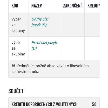
KÓD
NÁZEV
ZAKONČENÍ
KREDITY
výběr
Druhý cizí
ze
jazyk (D)
skupiny
výběr
První cizí jazyk
ze
(D)
skupiny
⌘
předmět je možné absolvovat v libovolném
semestru studia
SOUČET
KREDITŮ DOPORUČENÝCH Z VOLITELNÝCH
50