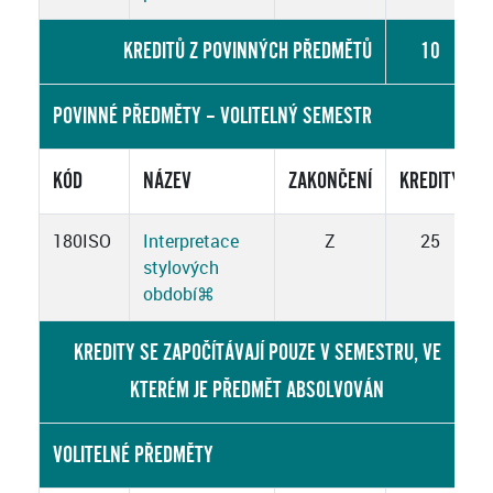
KREDITŮ Z POVINNÝCH PŘEDMĚTŮ
10
POVINNÉ PŘEDMĚTY – VOLITELNÝ SEMESTR
KÓD
NÁZEV
ZAKONČENÍ
KREDITY
180ISO
Interpretace
Z
25
stylových
období
⌘
KREDITY SE ZAPOČÍTÁVAJÍ POUZE V SEMESTRU, VE
KTERÉM JE PŘEDMĚT ABSOLVOVÁN
VOLITELNÉ PŘEDMĚTY