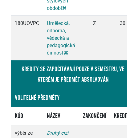
stylových
období
⌘
180UOVPC
Umělecká,
Z
30
odborná,
vědecká a
pedagogická
činnost
⌘
KREDITY SE ZAPOČÍTÁVAJÍ POUZE V SEMESTRU, VE
KTERÉM JE PŘEDMĚT ABSOLVOVÁN
VOLITELNÉ PŘEDMĚTY
KÓD
NÁZEV
ZAKONČENÍ
KREDITY
výběr ze
Druhý cizí