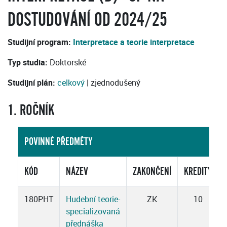
DOSTUDOVÁNÍ OD 2024/25
Studijní program:
Interpretace a teorie interpretace
Typ studia:
Doktorské
Studijní plán:
celkový
| zjednodušený
1. ROČNÍK
POVINNÉ PŘEDMĚTY
KÓD
NÁZEV
ZAKONČENÍ
KREDITY
180PHT
Hudební teorie-
ZK
10
specializovaná
přednáška