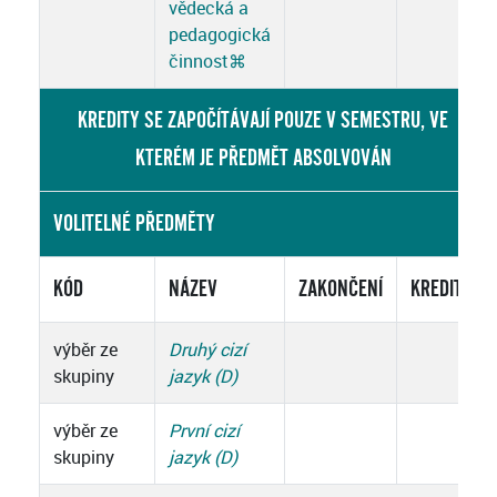
vědecká a
pedagogická
činnost
⌘
KREDITY SE ZAPOČÍTÁVAJÍ POUZE V SEMESTRU, VE
KTERÉM JE PŘEDMĚT ABSOLVOVÁN
VOLITELNÉ PŘEDMĚTY
KÓD
NÁZEV
ZAKONČENÍ
KREDITY
výběr ze
Druhý cizí
skupiny
jazyk (D)
výběr ze
První cizí
skupiny
jazyk (D)