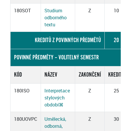
180SOT
Studium
Z
10
odborného
textu
KREDITŮ Z POVINNÝCH PŘEDMĚTŮ
20
POVINNÉ PŘEDMĚTY – VOLITELNÝ SEMESTR
KÓD
NÁZEV
ZAKONČENÍ
KREDITY
180ISO
Interpretace
Z
25
stylových
období
⌘
180UOVPC
Umělecká,
Z
30
odborná,