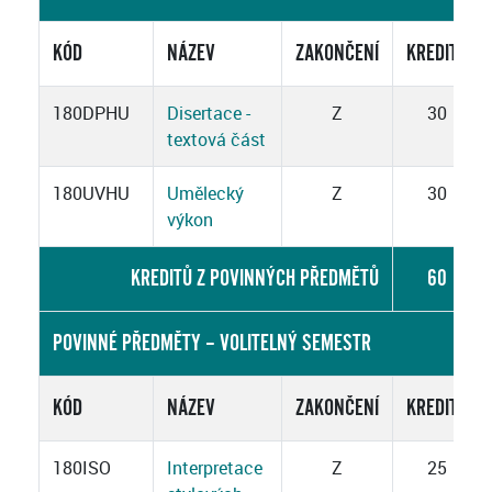
KÓD
NÁZEV
ZAKONČENÍ
KREDITY
180DPHU
Disertace -
Z
30
textová část
180UVHU
Umělecký
Z
30
výkon
KREDITŮ Z POVINNÝCH PŘEDMĚTŮ
60
POVINNÉ PŘEDMĚTY – VOLITELNÝ SEMESTR
KÓD
NÁZEV
ZAKONČENÍ
KREDITY
180ISO
Interpretace
Z
25