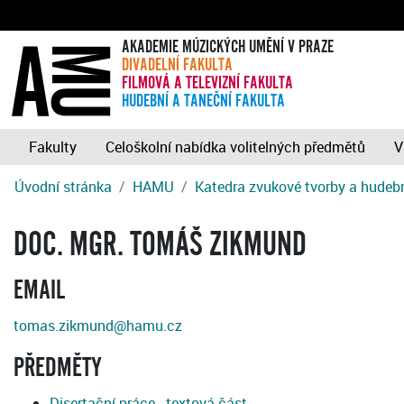
AKADEMIE MÚZICKÝCH UMĚNÍ V PRAZE
DIVADELNÍ FAKULTA
FILMOVÁ A TELEVIZNÍ FAKULTA
HUDEBNÍ A TANEČNÍ FAKULTA
Fakulty
Celoškolní nabídka volitelných předmětů
V
Úvodní stránka
HAMU
Katedra zvukové tvorby a hudebn
DOC. MGR. TOMÁŠ ZIKMUND
EMAIL
tomas.zikmund@hamu.cz
PŘEDMĚTY
Disertační práce - textová část