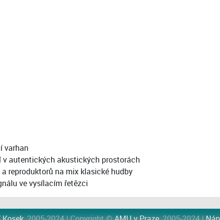
í varhan
í v autentických akustických prostorách
 a reproduktorů na mix klasické hudby
́lu ve vysílacím řetězci
í Kosek
, 2005-2024 | Copyright ©
AMU v Praze
, 2005-2024 |
Náp