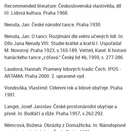
Recommended literature: Československá vlastivěda, díl
III. Lidová kultura. Praha 1968.
Neruda, Jan: České národní tance. Praha 1930.
Neruda, Jan: O tanci. Rozjímání dle velmi učených lidí. In:
Dílo Jana Nerudy VIII. Studie krátké a kratší I. Uspořádal
M. Novotný. Praha 1923, s.165-189. Vetterl, Karel: K historii
hanáckého tance „cófavá.“ Český lid 46, 1959, s. 277-286.
Laudová, Hannah: Prameny lidových tradic Čech. IPOS -
ARTAMA: Praha 2000. 2. upravené vyd.
Vondruška, Vlastimil: Církevní rok a lidové obyčeje. Praha
1991.
Langer, Josef Jaroslav: České prostonárodní obyčeje a
písně. In: Bodláčí a růže. Praha 1957, s.262-292.
Němcová, Božena: Obrázky z Domažlicka. In: Národopisné