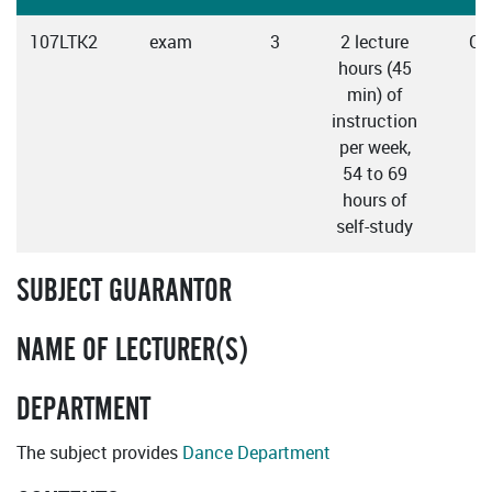
107LTK2
exam
3
2 lecture
Cz
hours (45
min) of
instruction
per week,
54 to 69
hours of
self-study
SUBJECT GUARANTOR
NAME OF LECTURER(S)
DEPARTMENT
The subject provides
Dance Department