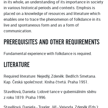
in its whole, an understanding of its importance in society
in various historical periods and contexts. Emphsis is
placed on a knowledge of resources and literature which
enables one to trace the phenomenon of folkdance in its
live and spontaneous form and as a form of
communication.
PREREQUISITES AND OTHER REQUIREMENTS
Fundamental experience with folkdance is required.
LITERATURE
Required literature: Nejedlý, Zdeněk: Bedřich Smetana.
Kap. Česká společnost. Kniha čtvrtá. Praha 1951.
Stavělová, Daniela: Lidové tance v guberniálním sběru
z roku 1819. Praha 1996.
Stavělová, Daniela - Traxler, Jiří - Vejvoda, Zdeněk (Eds.):