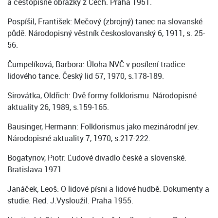
a cestopisné obrázky z Čech. Praha 1951.
Pospíšil, František: Mečový (zbrojný) tanec na slovanské
půdě. Národopisný věstník českoslovanský 6, 1911, s. 25-
56.
Čumpelíková, Barbora: Úloha NVČ v posílení tradice
lidového tance. Český lid 57, 1970, s.178-189.
Sirovátka, Oldřich: Dvě formy folklorismu. Národopisné
aktuality 26, 1989, s.159-165.
Bausinger, Hermann: Folklorismus jako mezinárodní jev.
Národopisné aktuality 7, 1970, s.217-222.
Bogatyriov, Piotr: Ľudové divadlo české a slovenské.
Bratislava 1971.
Janáček, Leoš: O lidové písni a lidové hudbě. Dokumenty a
studie. Red. J.Vysloužil. Praha 1955.