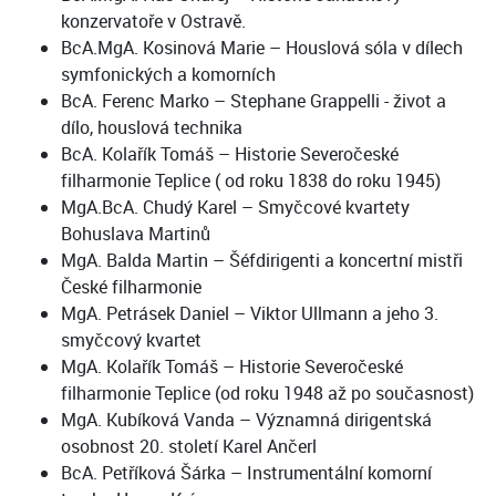
konzervatoře v Ostravě.
BcA.MgA. Kosinová Marie – Houslová sóla v dílech
symfonických a komorních
BcA. Ferenc Marko – Stephane Grappelli - život a
dílo, houslová technika
BcA. Kolařík Tomáš – Historie Severočeské
filharmonie Teplice ( od roku 1838 do roku 1945)
MgA.BcA. Chudý Karel – Smyčcové kvartety
Bohuslava Martinů
MgA. Balda Martin – Šéfdirigenti a koncertní mistři
České filharmonie
MgA. Petrásek Daniel – Viktor Ullmann a jeho 3.
smyčcový kvartet
MgA. Kolařík Tomáš – Historie Severočeské
filharmonie Teplice (od roku 1948 až po současnost)
MgA. Kubíková Vanda – Významná dirigentská
osobnost 20. století Karel Ančerl
BcA. Petříková Šárka – Instrumentální komorní