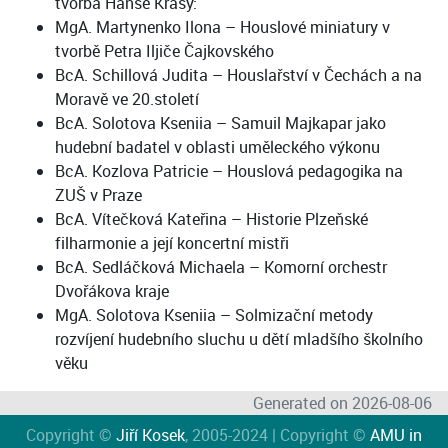
tvorba Hanse Krásy:
MgA. Martynenko Ilona – Houslové miniatury v
tvorbě Petra Iljiče Čajkovského
BcA. Schillová Judita – Houslařství v Čechách a na
Moravě ve 20.století
BcA. Solotova Kseniia – Samuil Majkapar jako
hudební badatel v oblasti uměleckého výkonu
BcA. Kozlova Patricie – Houslová pedagogika na
ZUŠ v Praze
BcA. Vítečková Kateřina – Historie Plzeňské
filharmonie a její koncertní mistři
BcA. Sedláčková Michaela – Komorní orchestr
Dvořákova kraje
MgA. Solotova Kseniia – Solmizační metody
rozvíjení hudebního sluchu u dětí mladšího školního
věku
Generated on 2026-08-06
Copyright ©
Jiří Kosek
, 2005-2024 | Copyright ©
AMU in