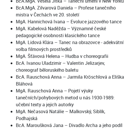
BcA.MgA. Veselá Jitka – Taneční umění v New Yorku
BcA.MgA. Zilvarová Daniela – Profese tanečního
mistra v Čechách ve 20. století
MgA. Hannichová Ivana – Evoluce jazzového tance
MgA. Kabelová Naděžda – Významné české
pedagogické osobnosti klasického tance
MgA. Lidová Klára – Tanec na obrazovce - adekvátní
volba filmových prostředků
MgA. Šťávová Helena – Hudba v choreografii
BcA. Ivanou Uladzimir – Valentin Jelizarjev,
choreograf běloruského baletu
BcA. Rauschová Anna – Jarmila Kröschlová a Eliška
Bláhová
MgA. Rauschová Anna – Pojetí výuky
tanečních/pohybových metod u nás 1930-1989:
učební texty a jejich autorky
MgA. Nečasová Natálie – Malkovský, Siblík,
Podhajská
BcA. Maroušková Jana – Divadlo Archa a jeho podíl