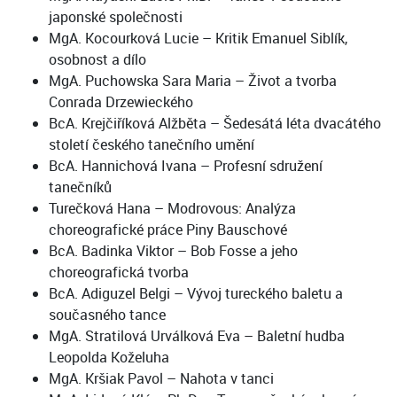
japonské společnosti
MgA. Kocourková Lucie – Kritik Emanuel Siblík,
osobnost a dílo
MgA. Puchowska Sara Maria – Život a tvorba
Conrada Drzewieckého
BcA. Krejčiříková Alžběta – Šedesátá léta dvacátého
století českého tanečního umění
BcA. Hannichová Ivana – Profesní sdružení
tanečníků
Turečková Hana – Modrovous: Analýza
choreografické práce Piny Bauschové
BcA. Badinka Viktor – Bob Fosse a jeho
choreografická tvorba
BcA. Adiguzel Belgi – Vývoj tureckého baletu a
současného tance
MgA. Stratilová Urválková Eva – Baletní hudba
Leopolda Koželuha
MgA. Kršiak Pavol – Nahota v tanci