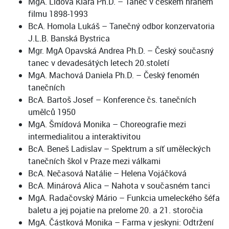
MgA. Lidová Klára Ph.D. – Tanec v českém hraném
filmu 1898-1993
BcA. Homola Lukáš – Tanečný odbor konzervatoria
J.L.B. Banská Bystrica
Mgr. MgA Opavská Andrea Ph.D. – Český současný
tanec v devadesátých letech 20.století
MgA. Machová Daniela Ph.D. – Český fenomén
tanečních
BcA. Bartoš Josef – Konference čs. tanečních
umělců 1950
MgA. Šmídová Monika – Choreografie mezi
intermedialitou a interaktivitou
BcA. Beneš Ladislav – Spektrum a síť uměleckých
tanečních škol v Praze mezi válkami
BcA. Nečasová Natálie – Helena Vojáčková
BcA. Minárová Alica – Nahota v současném tanci
MgA. Radačovský Mário – Funkcia umeleckého šéfa
baletu a jej pojatie na prelome 20. a 21. storočia
MgA. Částková Monika – Farma v jeskyni: Odtržení