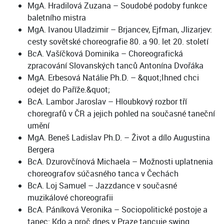
MgA. Hradilová Zuzana – Soudobé podoby funkce
baletního mistra
MgA. Ivanou Uladzimir – Brjancev, Ejfman, Jlizarjev:
cesty sovětské choreografie 80. a 90. let 20. století
BcA. Vašíčková Dominika – Choreografická
zpracování Slovanských tanců Antonína Dvořáka
MgA. Erbesová Natálie Ph.D. – &quot;Ihned chci
odejet do Paříže.&quot;
BcA. Lambor Jaroslav – Hloubkový rozbor tří
choregrafů v ČR a jejich pohled na současné taneční
umění
MgA. Beneš Ladislav Ph.D. – Život a dílo Augustina
Bergera
BcA. Dzurovčínová Michaela – Možnosti uplatnenia
choreografov súčasného tanca v Čechách
BcA. Loj Samuel – Jazzdance v současné
muzikálové choreografii
BcA. Páníková Veronika – Sociopolitické postoje a
tanec: Kdo a proč dnes v Praze tancuje swing