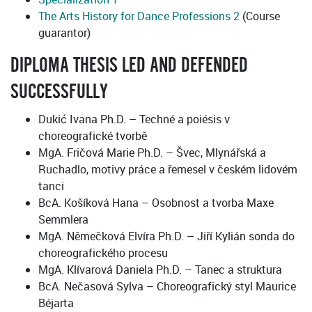
The Arts History for Dance Professions 2
(Course
guarantor)
DIPLOMA THESIS LED AND DEFENDED
SUCCESSFULLY
Dukić Ivana Ph.D. – Techné a poiésis v
choreografické tvorbě
MgA. Fričová Marie Ph.D. – Švec, Mlynářská a
Ruchadlo, motivy práce a řemesel v českém lidovém
tanci
BcA. Košíková Hana – Osobnost a tvorba Maxe
Semmlera
MgA. Němečková Elvíra Ph.D. – Jiří Kylián sonda do
choreografického procesu
MgA. Klívarová Daniela Ph.D. – Tanec a struktura
BcA. Nečasová Sylva – Choreografický styl Maurice
Béjarta