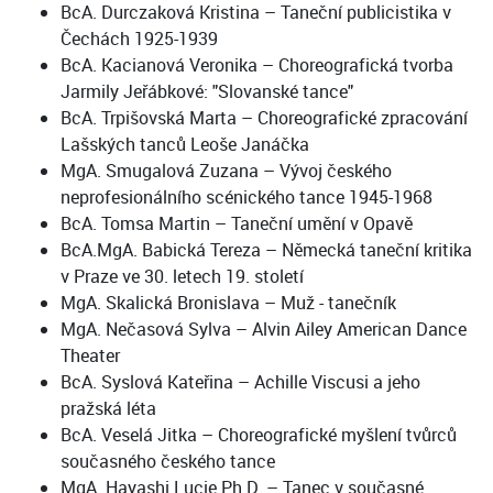
BcA. Durczaková Kristina – Taneční publicistika v
Čechách 1925-1939
BcA. Kacianová Veronika – Choreografická tvorba
Jarmily Jeřábkové: "Slovanské tance"
BcA. Trpišovská Marta – Choreografické zpracování
Lašských tanců Leoše Janáčka
MgA. Smugalová Zuzana – Vývoj českého
neprofesionálního scénického tance 1945-1968
BcA. Tomsa Martin – Taneční umění v Opavě
BcA.MgA. Babická Tereza – Německá taneční kritika
v Praze ve 30. letech 19. století
MgA. Skalická Bronislava – Muž - tanečník
MgA. Nečasová Sylva – Alvin Ailey American Dance
Theater
BcA. Syslová Kateřina – Achille Viscusi a jeho
pražská léta
BcA. Veselá Jitka – Choreografické myšlení tvůrců
současného českého tance
MgA. Hayashi Lucie Ph.D. – Tanec v současné