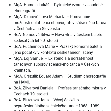
MgA. Homola Lukáš – Rytmické vzorce v soudobé
choreografii
MgA. Dzurovčínová Michaela – Porovnanie
možností uplatnenia choreografov súčasného tanca
v Čechách a na Slovensku
BcA. Nemcová Silvia – Nová vlna v českém baletu
šedesátých let 20. století
BcA. Puchernová Marie – Pražský komorní balet a
jeho počátky v kontextu české taneční scény
MgA. Loj Samuel – Existencia a udržateľnosť
tanečných súborov scénického tanca v Českých
krajinách.
MgA. Orszulik Eduard Adam – Studium choreografie
na HAMU
BcA. Zilvarová Daniela – Profese tanečního mistra v
Čechách 19. století
BcA. Bitterová Jana – Vývoj českého
neprofesionálního scénického tance 1968 - 1989