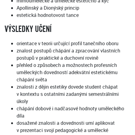
mimoumělecké a umělecké estetično a kýč
Apollinský a Dionýský princip
estetická hodnotovost tance
VÝSLEDKY UČENÍ
orientace v teorii určující profil tanečního oboru
znalost postupů chápání a zpracování vlastních
postupů v praktické a duchovní rovině
přehled o způsobech a možnostech profesních
uměleckých dovedností adekvátní estetickému
chápání světa
znalosti z dějin estetiky dovede student chápat
v kontextu s ostatními zadanými semestrálními
úkoly
chápání dobové i nadčasové hodnoty uměleckého
díla
dosažené znalosti a dovednosti umí aplikovat
v prezentaci svojí pedagogické a umělecké