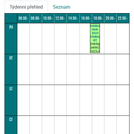
Týdenní přehled
Seznam
06:00–
08:00–
10:00–
12:00–
14:00–
16:00–
18:00–
20:00–
22:00–
místnost
PO
08:00
10:00
12:00
14:00
16:00
18:00
20:00
22:00
24:00
HAR-
2025
Učebna
KT
(Hartigovský
palác)
RAFAJOVÁ
Z.
ÚT
17:45–
19:15
(přednášková
par. 1)
ST
ČT