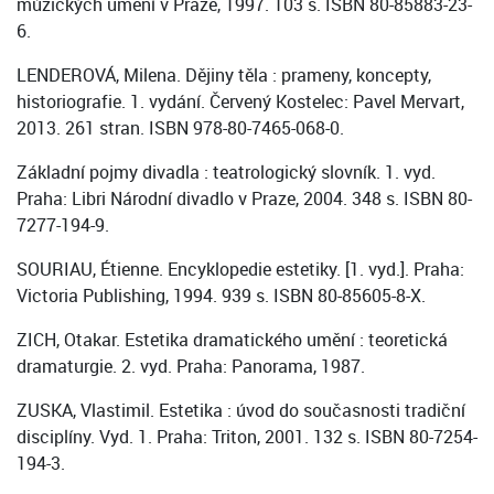
múzických umění v Praze, 1997. 103 s. ISBN 80-85883-23-
6.
LENDEROVÁ, Milena. Dějiny těla : prameny, koncepty,
historiografie. 1. vydání. Červený Kostelec: Pavel Mervart,
2013. 261 stran. ISBN 978-80-7465-068-0.
Základní pojmy divadla : teatrologický slovník. 1. vyd.
Praha: Libri Národní divadlo v Praze, 2004. 348 s. ISBN 80-
7277-194-9.
SOURIAU, Étienne. Encyklopedie estetiky. [1. vyd.]. Praha:
Victoria Publishing, 1994. 939 s. ISBN 80-85605-8-X.
ZICH, Otakar. Estetika dramatického umění : teoretická
dramaturgie. 2. vyd. Praha: Panorama, 1987.
ZUSKA, Vlastimil. Estetika : úvod do současnosti tradiční
disciplíny. Vyd. 1. Praha: Triton, 2001. 132 s. ISBN 80-7254-
194-3.