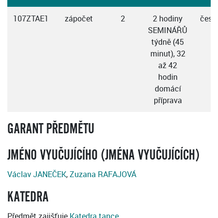
107ZTAE1
zápočet
2
2 hodiny
česk
SEMINÁŘŮ
týdně (45
minut), 32
až 42
hodin
domácí
příprava
GARANT PŘEDMĚTU
JMÉNO VYUČUJÍCÍHO (JMÉNA VYUČUJÍCÍCH)
Václav JANEČEK
,
Zuzana RAFAJOVÁ
KATEDRA
Předmět zajišťuje
Katedra tance