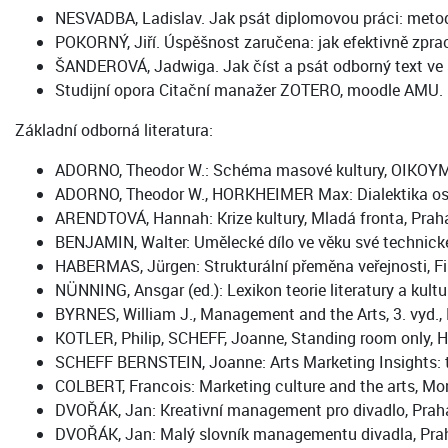
NESVADBA, Ladislav. Jak psát diplomovou práci: metod
POKORNÝ, Jiří. Úspěšnost zaručena: jak efektivně zpr
ŠANDEROVÁ, Jadwiga. Jak číst a psát odborný text ve 
Studijní opora Citační manažer ZOTERO, moodle AMU.
Základní odborná literatura:
ADORNO, Theodor W.: Schéma masové kultury, OIKOYM
ADORNO, Theodor W., HORKHEIMER Max: Dialektika os
ARENDTOVÁ, Hannah: Krize kultury, Mladá fronta, Prah
BENJAMIN, Walter: Umělecké dílo ve věku své technické 
HABERMAS, Jürgen: Strukturální přeměna veřejnosti, Fi
NÜNNING, Ansgar (ed.): Lexikon teorie literatury a kultu
BYRNES, William J., Management and the Arts, 3. vyd.,
KOTLER, Philip, SCHEFF, Joanne, Standing room only, 
SCHEFF BERNSTEIN, Joanne: Arts Marketing Insights: t
COLBERT, Francois: Marketing culture and the arts, Mo
DVOŘÁK, Jan: Kreativní management pro divadlo, Praha
DVOŘÁK, Jan: Malý slovník managementu divadla, Prah