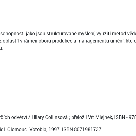
 a schopnosti jako jsou strukturované myšlení, využití metod 
 z oblastíí v rámcii oboru produkce a managementu umění, kte
u.
čích odvětví / Hilary Collinsová ; přeložil Vít Mlejnek, ISBN - 9
eidl. Olomouc: Votobia, 1997. ISBN 8071981737.