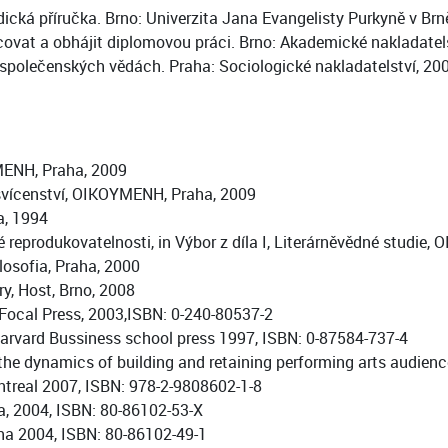
ická příručka. Brno: Univerzita Jana Evangelisty Purkyně v Br
acovat a obhájit diplomovou práci. Brno: Akademické nakladat
společenských vědách. Praha: Sociologické nakladatelství, 20
ENH, Praha, 2009
vícenství, OIKOYMENH, Praha, 2009
a, 1994
reprodukovatelnosti, in Výbor z díla I, Literárněvědné studie
losofia, Praha, 2000
ry, Host, Brno, 2008
 Focal Press, 2003,ISBN: 0-240-80537-2
Harvard Bussiness school press 1997, ISBN: 0-87584-737-4
he dynamics of building and retaining performing arts audienc
ntreal 2007, ISBN: 978-2-9808602-1-8
, 2004, ISBN: 80-86102-53-X
a 2004, ISBN: 80-86102-49-1