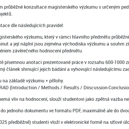
m průběžné konzultace magisterského výzkumu s určeným peda
jektů.
ace dle následujících pravidel:
isterského výzkumu, který v rámci hlavního předmětu průběžně 
nut a její náplní jsou zejména východiska výzkumu a souhrn z
ritériem závěrečného hodnocení předmětu.
ště písemnou anotaci prezentované práce v rozsahu 600-1000 zn
rný článek shrnující jejich bádání a vyhovující následujícímu za
 na základě výzkumu + přílohy.
RAD (Introduction / Methods / Results / Diiscussion-Conclusio
má vliv na hodnocení, slouží studentovi jako zpětná vazba ne
 do jednoho dokumentu ve formátu PDF, maximálně ale do dvou d
předběžně) studenti vloží v elektronické formě na síťové úlo