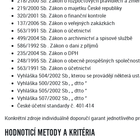
218/2000 Sb. Zákon o rozpočtových pravidlech a změně
219/2000 Sb. Zákon o majetku České republiky
320/2001 Sb. Zákon o finanční kontrole
137/2006 Sb. Zákon o veřejných zakázkách
563/1991 Sb. Zákon o účetnictví
499/2004 Sb. Zákon o archivnictví a spisové službě
586/1992 Sb . Zákon o dani z příjmů
235/2004 Sb. Zákon o DPH
248/1995 Sb. Zákon o obecně prospěšných společnos
563/1991 Sb. Zákon o účetnictví
Vyhláška 504/2002 Sb., kterou se provádějí některá ust
Vyhláška 500/2002 Sb., „ dtto “
Vyhláška 505/2002 Sb., „ dtto “
Vyhláška 507/2002 Sb., „ dtto “
České účetní standardy č. 401-414
Konkrétní zdroje individuálně doporučí garant jednotlivého p
HODNOTICÍ METODY A KRITÉRIA