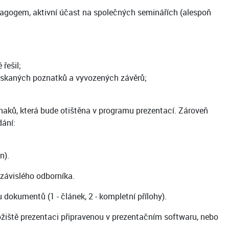
gogem, aktivní účast na společných seminářích (alespoň
řešil;
ískaných poznatků a vyvozených závěrů;
aků, která bude otištěna v programu prezentací. Zároveň
dání:
n).
závislého odborníka.
okumentů (1 - článek, 2 - kompletní přílohy).
žiště prezentaci připravenou v prezentačním softwaru, nebo