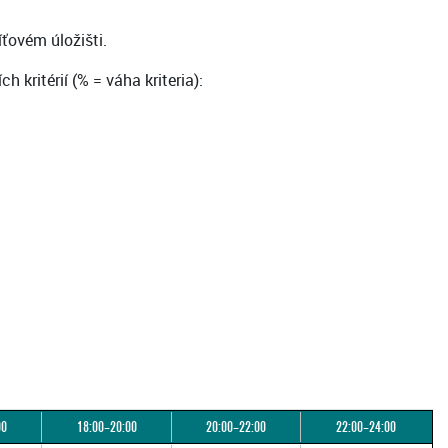
ťovém úložišti.
kritérií (% = váha kriteria):
00
18:00–20:00
20:00–22:00
22:00–24:00