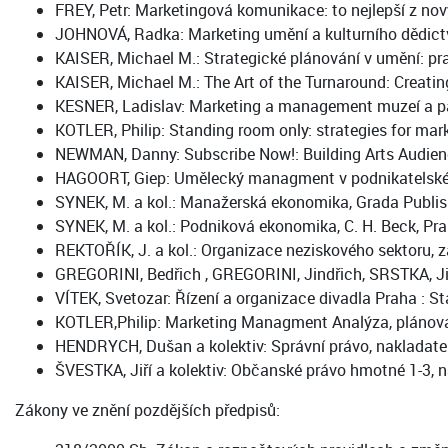
FREY, Petr: Marketingová komunikace: to nejlepší z no
JOHNOVÁ, Radka: Marketing umění a kulturního dědictv
KAISER, Michael M.: Strategické plánování v umění: pr
KAISER, Michael M.: The Art of the Turnaround: Creati
KESNER, Ladislav: Marketing a management muzeí a p
KOTLER, Philip: Standing room only: strategies for mar
NEWMAN, Danny: Subscribe Now!: Building Arts Audien
HAGOORT, Giep: Umělecký managment v podnikatelském
SYNEK, M. a kol.: Manažerská ekonomika, Grada Publish
SYNEK, M. a kol.: Podniková ekonomika, C. H. Beck, Pr
REKTOŘÍK, J. a kol.: Organizace neziskového sektoru, z
GREGORINI, Bedřich , GREGORINI, Jindřich, SRSTKA, Jiř
VÍTEK, Svetozar: Řízení a organizace divadla Praha : St
KOTLER,Philip: Marketing Managment Analýza, plánování
HENDRYCH, Dušan a kolektiv: Správní právo, nakladatel
ŠVESTKA, Jiří a kolektiv: Občanské právo hmotné 1-3, 
Zákony ve znění pozdějších předpisů: