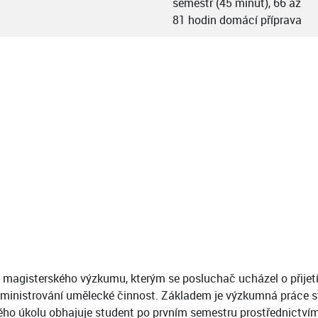
semestr (45 minut), 66 až
81 hodin domácí příprava
agisterského výzkumu, kterým se posluchač ucházel o přijetí 
administrování umělecké činnost. Základem je výzkumná práce 
ho úkolu obhajuje student po prvním semestru prostřednictví