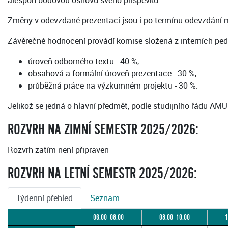
alespoň bodovou osnovu svého příspěvku.
Změny v odevzdané prezentaci jsou i po termínu odevzdání m
Závěrečné hodnocení provádí komise složená z interních pedag
úroveň odborného textu - 40 %,
obsahová a formální úroveň prezentace - 30 %,
průběžná práce na výzkumném projektu - 30 %.
Jelikož se jedná o hlavní předmět, podle studijního řádu 
ROZVRH NA ZIMNÍ SEMESTR 2025/2026:
Rozvrh zatím není připraven
ROZVRH NA LETNÍ SEMESTR 2025/2026:
Týdenní přehled
Seznam
06:00–08:00
08:00–10:00
1