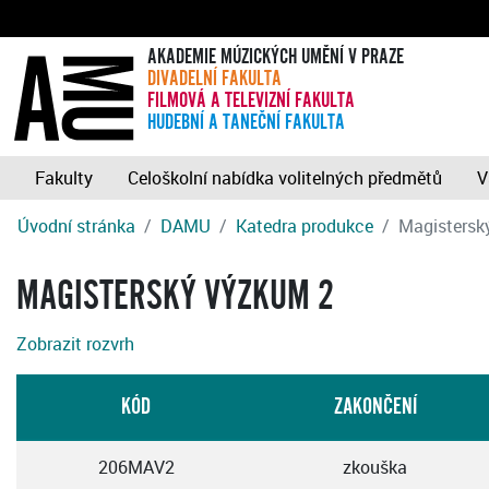
AKADEMIE MÚZICKÝCH UMĚNÍ V PRAZE
DIVADELNÍ FAKULTA
FILMOVÁ A TELEVIZNÍ FAKULTA
HUDEBNÍ A TANEČNÍ FAKULTA
Fakulty
Celoškolní nabídka volitelných předmětů
V
Úvodní stránka
DAMU
Katedra produkce
Magistersk
MAGISTERSKÝ VÝZKUM 2
Zobrazit rozvrh
KÓD
ZAKONČENÍ
206MAV2
zkouška