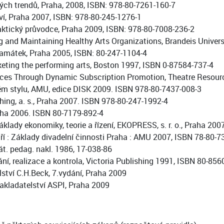
vých trendů, Praha, 2008, ISBN: 978-80-7261-160-7
í, Praha 2007, ISBN: 978-80-245-1276-1
aktický průvodce, Praha 2009, ISBN: 978-80-7008-236-2
ng and Maintaining Healthy Arts Organizations, Brandeis Unive
amátek, Praha 2005, ISBN: 80-247-1104-4
keting the performing arts, Boston 1997, ISBN 0-87584-737-4
ces Through Dynamic Subscription Promotion, Theatre Resourc
 stylu, AMU, edice DISK 2009. ISBN 978-80-7437-008-3
ing, a. s., Praha 2007. ISBN 978-80-247-1992-4
aha 2006. ISBN 80-7179-892-4
áklady ekonomiky, teorie a řízení, EKOPRESS, s. r. o., Praha 20
í : Základy divadelní činnosti Praha : AMU 2007, ISBN 78-80-
át. pedag. nakl. 1986, 17-038-86
, realizace a kontrola, Victoria Publishing 1991, ISBN 80-856
ství C.H.Beck, 7.vydání, Praha 2009
nakladatelství ASPI, Praha 2009