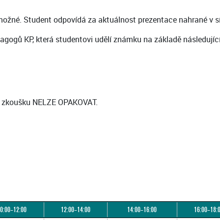
ožné. Student odpovídá za aktuálnost prezentace nahrané v sí
ogů KP, která studentovi udělí známku na základě následujících 
AMU zkoušku NELZE OPAKOVAT.
0:00–12:00
12:00–14:00
14:00–16:00
16:00–18: