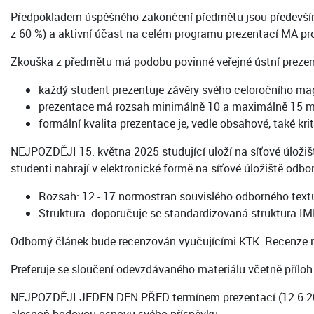
Předpokladem úspěšného zakončení předmětu jsou předevší
z 60 %) a aktivní účast na celém programu prezentací MA pro
Zkouška z předmětu má podobu povinné veřejné ústní prezent
každý student prezentuje závěry svého celoročního mag
prezentace má rozsah minimálně 10 a maximálně 15 mi
formální kvalita prezentace je, vedle obsahové, také k
NEJPOZDĚJI 15. května 2025 studující uloží na síťové úloži
studenti nahrají v elektronické formě na síťové úložiště odbo
Rozsah: 12 - 17 normostran souvislého odborného textu
Struktura: doporučuje se standardizovaná struktura IM
Odborný článek bude recenzován vyučujícími KTK. Recenze ne
Preferuje se sloučení odevzdávaného materiálu včetně příloh
NEJPOZDĚJI JEDEN DEN PŘED termínem prezentací (12.6.2025 