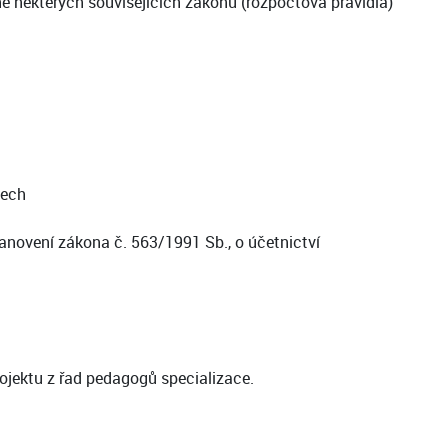
 některých souvisejících zákonů (rozpočtová pravidla)
tech
anovení zákona č. 563/1991 Sb., o účetnictví
rojektu z řad pedagogů specializace.