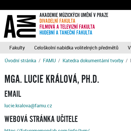
AKADEMIE MÚZICKÝCH UMĚNÍ V PRAZE
DIVADELNÍ FAKULTA
FILMOVÁ A TELEVIZNÍ FAKULTA
HUDEBNÍ A TANEČNÍ FAKULTA
Fakulty
Celoškolní nabídka volitelných předmětů
V
Úvodní stránka
FAMU
Katedra dokumentární tvorby
MGA. LUCIE KRÁLOVÁ, PH.D.
EMAIL
lucie.kralova@famu.cz
WEBOVÁ STRÁNKA UČITELE
https://futurememorylab.com/info/tym/