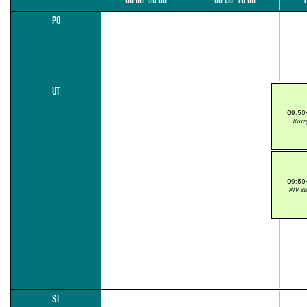
06:00–08:00
08:00–10:00
1
PO
ÚT
09:50
Kurz
09:50
#IV k
ST