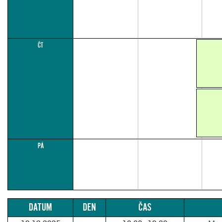
ČT
PÁ
DATUM
DEN
ČAS