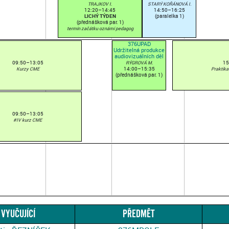
TRAJKOV I.
STARÝ KOŘÁNOVÁ I.
12:20–14:45
14:50–16:25
LICHÝ TÝDEN
(paralelka 1)
(přednášková par. 1)
termín začátku oznámí pedagog
376UPAD
Udržitelná produkce
audiovizuálních děl
09:50–13:05
15
RÝGROVÁ M.
14:00–15:35
Kurzy CME
Praktika
(přednášková par. 1)
09:50–13:05
#IV kurz CME
VYUČUJÍCÍ
PŘEDMĚT