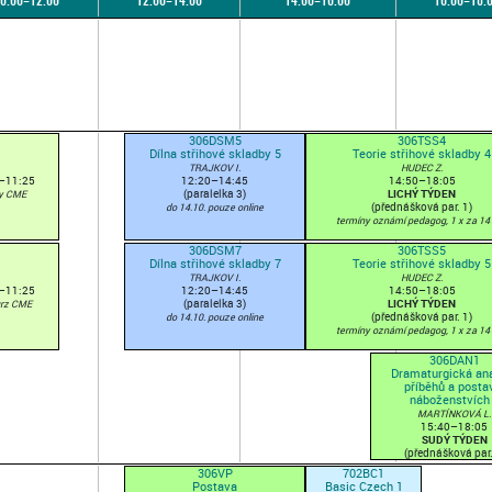
0:00–12:00
12:00–14:00
14:00–16:00
16:00–18:
306DSM5
306TSS4
Dílna střihové skladby 5
Teorie střihové skladby 4
TRAJKOV I.
HUDEC Z.
–11:25
12:20–14:45
14:50–18:05
(paralelka 3)
LICHÝ TÝDEN
y CME
(přednášková par. 1)
do 14.10. pouze online
termíny oznámí pedagog, 1 x za 14 
306DSM7
306TSS5
Dílna střihové skladby 7
Teorie střihové skladby 5
TRAJKOV I.
HUDEC Z.
–11:25
12:20–14:45
14:50–18:05
(paralelka 3)
LICHÝ TÝDEN
urz CME
(přednášková par. 1)
do 14.10. pouze online
termíny oznámí pedagog, 1 x za 14 
306DAN1
Dramaturgická an
příběhů a posta
náboženstvích
MARTÍNKOVÁ L.
15:40–18:05
SUDÝ TÝDEN
(přednášková par.
1 x za 14 dní
306VP
702BC1
Postava
Basic Czech 1