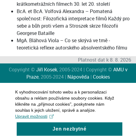
krátkometrážních filmech 30. let 20. století
BcA. et BcA. Volfová Alexandra – Pomatená
společnost: Filozofická interpretace filmů Každý pro
sebe a bůh proti všem a Stroszek skrze filozofii
Georgese Bataille
MgA. Bláhová Viola – Co se skrývá ve tmě -
teoretická reflexe autorského absolventského filmu
Platnost dat k 8. 8. 2026
Copyright ©
Jiří Kosek
, 2005-2024 | Copyright ©
AMU v
Praze
, 2005-2024 |
Nápověda
|
Cookies
K vyhodnocování tohoto webu a k personalizaci
obsahu a reklam používáme soubory cookies. Když
klikněte na „přijmout cookies", poskytnete nám
souhlas k jejich uložení, správě a analýze.
Upravit možnosti
Jen nezbytné