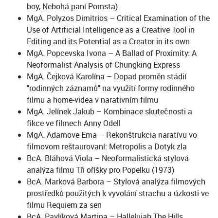
boy, Nebohá paní Pomsta)
MgA. Polyzos Dimitrios – Critical Examination of the
Use of Artificial Intelligence as a Creative Tool in
Editing and its Potential as a Creator in its own
MgA. Popcevska Ivona – A Ballad of Proximity: A
Neoformalist Analysis of Chungking Express
MgA. Čejková Karolína – Dopad proměn stádií
"rodinných záznamů" na využití formy rodinného
filmu a home-videa v narativním filmu
MgA. Jelínek Jakub – Kombinace skutečnosti a
fikce ve filmech Anny Odell
MgA. Adamove Ema – Rekonštrukcia naratívu vo
filmovom reštaurovaní: Metropolis a Dotyk zla
BcA. Bláhová Viola – Neoformalistická stylová
analýza filmu Tři oříšky pro Popelku (1973)
BcA. Marková Barbora – Stylová analýza filmových
prostředků použitých k vyvolání strachu a úzkosti ve
filmu Requiem za sen
BcA. Pavlíková Martina – Hallelujah The Hills