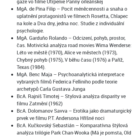
gaze vo filme Utrpenie Panny orleánskej
MgA. de Pina Filip – Pocit méněcennosti a snaha o
uplatnění protagonistů ve filmech Rosetta, Chlapec
na kole a Dva dny, jedna noc. Studie z individuální
psychologie.
MgA. Garduňo Rolando – Odcizení, pohyb, prostor,
čas. Motivická analýza road movies Wima Wenderse:
Léto ve městě (1970), Alice ve městech (1973),
Chybný pohyb (1975), V běhu času (1976) a Paříž,
Texas (1984).
MgA. Benc Maja – Psychoanalytická interpretace
vybraných filmů Federica Felliniho podle teorie
archetypů Carla Gustava Junga
BcA. Rajniš Timotej – Stylová analýza disparity ve
filmu Zatmění (1962)
BcA. Dolomanov Savva – Erotika jako dramaturgický
prvek ve filmu P.T. Andersona Hříšné noci
BcA. Kučkovský Sebastián – Komparatívna štýlová
analýza trilógie Park Chan-Wooka (Má je pomsta, Old