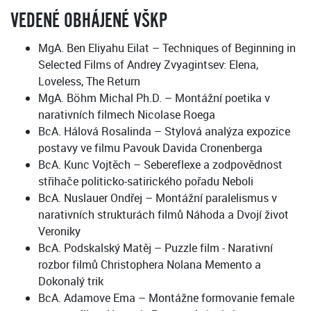
VEDENÉ OBHÁJENÉ VŠKP
MgA. Ben Eliyahu Eilat – Techniques of Beginning in
Selected Films of Andrey Zvyagintsev: Elena,
Loveless, The Return
MgA. Böhm Michal Ph.D. – Montážní poetika v
narativních filmech Nicolase Roega
BcA. Hálová Rosalinda – Stylová analýza expozice
postavy ve filmu Pavouk Davida Cronenberga
BcA. Kunc Vojtěch – Sebereflexe a zodpovědnost
střihače politicko-satirického pořadu Neboli
BcA. Nuslauer Ondřej – Montážní paralelismus v
narativních strukturách filmů Náhoda a Dvojí život
Veroniky
BcA. Podskalský Matěj – Puzzle film - Narativní
rozbor filmů Christophera Nolana Memento a
Dokonalý trik
BcA. Adamove Ema – Montážne formovanie female