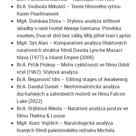
BcA. Svoboda Mikuláš – Teorie filmového rytmu
Karen Pearlmanové
MgA. Dulskaia Elvira – Stylova analýza střihové
skladby v rané tvorbě Alexeje Germana: Prověrka
osudem, Dvacet dnů bez války, Můj přítel Ivan Lapšin
MgA. Sýs Alan – Komparativní analýza tříaktových
narativních struktur filmů Davida Lynche Mazací
hlava (1977) a Inland Empire (2006)
BcA. Prčík Prokop – Motiv cykličnosti ve filmu Údolí
včel (1967): Stylová analýza
BcA. Beganović Idni – Editing stages of Awakening
BcA. Dandul Daniel – Neoformalistická analýza
duchařských a záhrobních motivů ve filmu Falcon
Lake (2022)
BcA. Stýblová Nikola – Narativní analýza postav ve
filmu Thelma & Louise
MgA. Kunc Vojtěch – Naratologická analýza
hraných filmů palestinského režiséra Michela