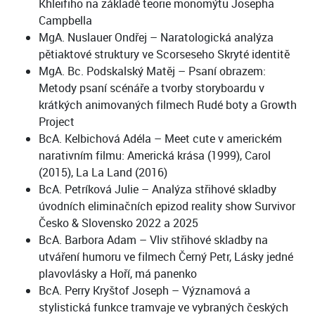
Khleifiho na základě teorie monomýtu Josepha
Campbella
MgA. Nuslauer Ondřej – Naratologická analýza
pětiaktové struktury ve Scorseseho Skryté identitě
MgA. Bc. Podskalský Matěj – Psaní obrazem:
Metody psaní scénáře a tvorby storyboardu v
krátkých animovaných filmech Rudé boty a Growth
Project
BcA. Kelbichová Adéla – Meet cute v americkém
narativním filmu: Americká krása (1999), Carol
(2015), La La Land (2016)
BcA. Petríková Julie – Analýza střihové skladby
úvodních eliminačních epizod reality show Survivor
Česko & Slovensko 2022 a 2025
BcA. Barbora Adam – Vliv střihové skladby na
utváření humoru ve filmech Černý Petr, Lásky jedné
plavovlásky a Hoří, má panenko
BcA. Perry Kryštof Joseph – Významová a
stylistická funkce tramvaje ve vybraných českých