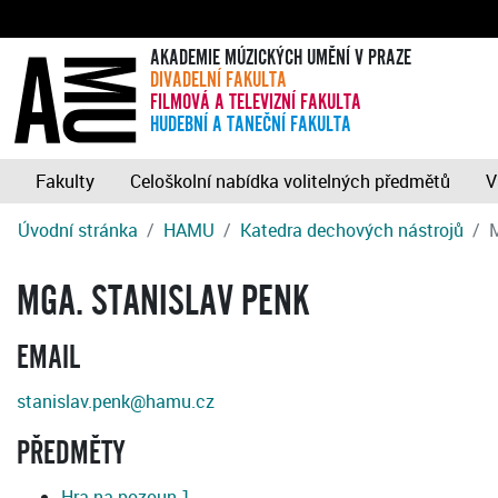
AKADEMIE MÚZICKÝCH UMĚNÍ V PRAZE
DIVADELNÍ FAKULTA
FILMOVÁ A TELEVIZNÍ FAKULTA
HUDEBNÍ A TANEČNÍ FAKULTA
Fakulty
Celoškolní nabídka volitelných předmětů
V
Úvodní stránka
HAMU
Katedra dechových nástrojů
M
MGA. STANISLAV PENK
EMAIL
stanislav.penk@hamu.cz
PŘEDMĚTY
Hra na pozoun 1