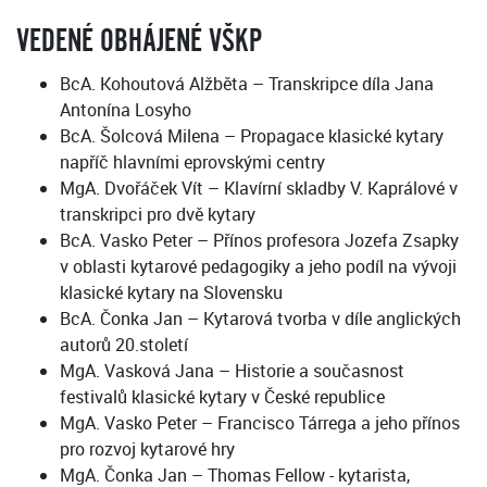
VEDENÉ OBHÁJENÉ VŠKP
BcA. Kohoutová Alžběta – Transkripce díla Jana
Antonína Losyho
BcA. Šolcová Milena – Propagace klasické kytary
napříč hlavními eprovskými centry
MgA. Dvořáček Vít – Klavírní skladby V. Kaprálové v
transkripci pro dvě kytary
BcA. Vasko Peter – Přínos profesora Jozefa Zsapky
v oblasti kytarové pedagogiky a jeho podíl na vývoji
klasické kytary na Slovensku
BcA. Čonka Jan – Kytarová tvorba v díle anglických
autorů 20.století
MgA. Vasková Jana – Historie a současnost
festivalů klasické kytary v České republice
MgA. Vasko Peter – Francisco Tárrega a jeho přínos
pro rozvoj kytarové hry
MgA. Čonka Jan – Thomas Fellow - kytarista,