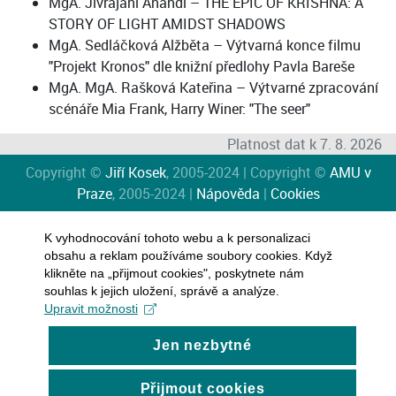
MgA. Jivrajani Anandi – THE EPIC OF KRISHNA: A
STORY OF LIGHT AMIDST SHADOWS
MgA. Sedláčková Alžběta – Výtvarná konce filmu
"Projekt Kronos" dle knižní předlohy Pavla Bareše
MgA. MgA. Rašková Kateřina – Výtvarné zpracování
scénáře Mia Frank, Harry Winer: "The seer"
Platnost dat k 7. 8. 2026
Copyright ©
Jiří Kosek
, 2005-2024 | Copyright ©
AMU v
Praze
, 2005-2024 |
Nápověda
|
Cookies
K vyhodnocování tohoto webu a k personalizaci
obsahu a reklam používáme soubory cookies. Když
klikněte na „přijmout cookies", poskytnete nám
souhlas k jejich uložení, správě a analýze.
Upravit možnosti
Jen nezbytné
Přijmout cookies