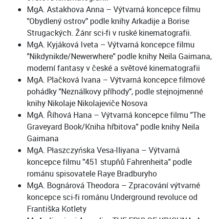
MgA. Astakhova Anna – Výtvarná koncepce filmu
"Obydlený ostrov" podle knihy Arkadije a Borise
Strugackých. Žánr sci-fi v ruské kinematografii.
MgA. Kyjáková Iveta – Výtvarná koncepce filmu
"Nikdynikde/Newerwhere" podle knihy Neila Gaimana,
moderní fantasy v české a světové kinematografii
MgA. Plačková Ivana – Výtvarná koncepce filmové
pohádky "Neználkovy příhody", podle stejnojmenné
knihy Nikolaje Nikolajeviče Nosova
MgA. Říhová Hana – Výtvarná koncepce filmu "The
Graveyard Book/Kniha hřbitova" podle knihy Neila
Gaimana
MgA. Płaszczyńska Vesa-Iliyana – Výtvarná
koncepce filmu "451 stupňů Fahrenheita" podle
románu spisovatele Raye Bradburyho
MgA. Bognárová Theodora – Zpracování výtvarné
koncepce sci-fi románu Underground revoluce od
Františka Kotlety