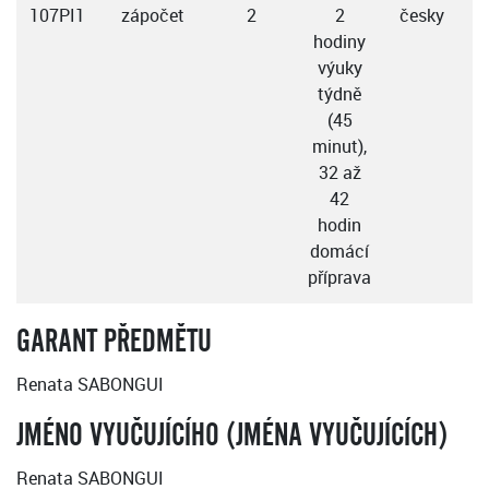
107PI1
zápočet
2
2
česky
hodiny
výuky
týdně
(45
minut),
32 až
42
hodin
domácí
příprava
GARANT PŘEDMĚTU
Renata SABONGUI
JMÉNO VYUČUJÍCÍHO (JMÉNA VYUČUJÍCÍCH)
Renata SABONGUI