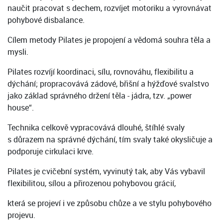
naučit pracovat s dechem, rozvíjet motoriku a vyrovnávat
pohybové disbalance.
Cílem metody Pilates je propojení a vědomá souhra těla a
mysli.
Pilates rozvíjí koordinaci, sílu, rovnováhu, flexibilitu a
dýchání; propracovává zádové, břišní a hýžďové svalstvo
jako základ správného držení těla - jádra, tzv. „power
house“.
Technika celkově vypracovává dlouhé, štíhlé svaly
s důrazem na správné dýchání, tím svaly také okysličuje a
podporuje cirkulaci krve.
Pilates je cvičební systém, vyvinutý tak, aby Vás vybavil
flexibilitou, sílou a přirozenou pohybovou grácií,
která se projeví i ve způsobu chůze a ve stylu pohybového
projevu.