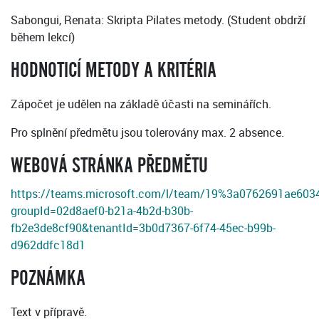
Sabongui, Renata: Skripta Pilates metody. (Student obdrží
během lekcí)
HODNOTICÍ METODY A KRITÉRIA
Zápočet je udělen na základě účasti na seminářích.
Pro splnění předmětu jsou tolerovány max. 2 absence.
WEBOVÁ STRÁNKA PŘEDMĚTU
https://teams.microsoft.com/l/team/19%3a0762691ae603
groupId=02d8aef0-b21a-4b2d-b30b-
fb2e3de8cf90&tenantId=3b0d7367-6f74-45ec-b99b-
d962ddfc18d1
POZNÁMKA
Text v přípravě.