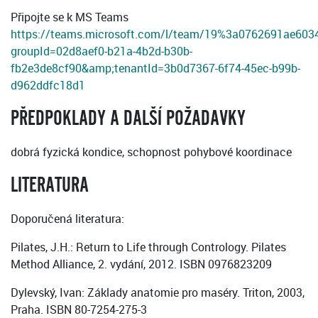
Připojte se k MS Teams
https://teams.microsoft.com/l/team/19%3a0762691ae603
groupId=02d8aef0-b21a-4b2d-b30b-
fb2e3de8cf90&amp;tenantId=3b0d7367-6f74-45ec-b99b-
d962ddfc18d1
PŘEDPOKLADY A DALŠÍ POŽADAVKY
dobrá fyzická kondice, schopnost pohybové koordinace
LITERATURA
Doporučená literatura:
Pilates, J.H.: Return to Life through Contrology. Pilates
Method Alliance, 2. vydání, 2012. ISBN 0976823209
Dylevský, Ivan: Základy anatomie pro maséry. Triton, 2003,
Praha. ISBN 80-7254-275-3