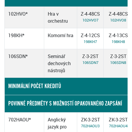
102HVO*
Hra v
Z-4-48CS
Z-4-48CS
102HVO7
102HVO8
orchestru
198KH*
Komorní hra
Z-4-12CS
Z-4-13CS
198KH7
198KH8
106SDN*
Seminář
Z-3-2ST
Z-3-2ST
106SDN7
106SDN8
dechových
nástrojů
MINIMÁLNÍ POČET KREDITŮ
POVINNÉ PŘEDMĚTY S MOŽNOSTÍ OPAKOVANÉHO ZAPSÁNÍ
702HAOU*
Anglický
ZK-3-2ST
ZK-3-2ST
702HAOU3
702HAOU4
jazyk pro