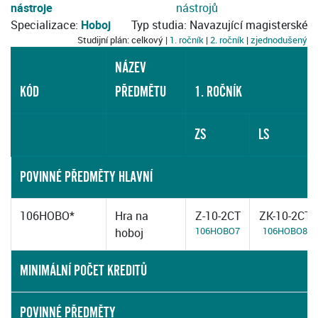
nástroje
nástrojů
Specializace:
Hoboj
Typ studia: Navazující magisterské
Studijní plán: celkový |
1. ročník
|
2. ročník
|
zjednodušený
NÁZEV
KÓD
PŘEDMĚTU
1. ROČNÍK
ZS
LS
POVINNÉ PŘEDMĚTY HLAVNÍ
106HOBO*
Hra na
Z-10-2CT
ZK-10-2CT
106HOBO7
106HOBO8
hoboj
MINIMÁLNÍ POČET KREDITŮ
POVINNÉ PŘEDMĚTY