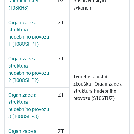
Komorní hra 8
PZ
Absolventským
(198KH8)
výkonem
Organizace a
ZT
struktura
hudebního provozu
1 (108OSHP1)
Organizace a
ZT
struktura
hudebního provozu
Teoretická ústní
2 (108OSHP2)
zkouška - Organizace a
struktura hudebního
Organizace a
ZT
provozu (S106TUZ)
struktura
hudebního provozu
3 (108OSHP3)
Organizace a
ZT