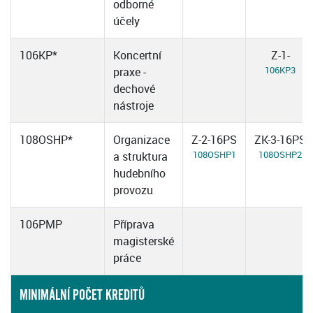
odborné
účely
106KP*
Koncertní
Z-1-
106KP3
praxe -
dechové
nástroje
108OSHP*
Organizace
Z-2-16PS
ZK-3-16PS
108OSHP1
108OSHP2
a struktura
hudebního
provozu
106PMP
Příprava
magisterské
práce
MINIMÁLNÍ POČET KREDITŮ