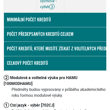
výchova -
výběr
③
MINIMÁLNÍ POČET KREDITŮ
POČET PŘEDEPSANÝCH KREDITŮ CELKEM
POČET KREDITŮ, KTERÉ MUSÍTE ZÍSKAT Z VOLITELNÝCH PŘEDM
CELKOVÝ POČET KREDITŮ
② Modulová a volitelná výuka pro HAMU
[100MODHAMU]
Předměty budou vypisovány v průběhu akademického
roku formou modulové výuky.
① Cizí jazyk - výběr [702CJ]