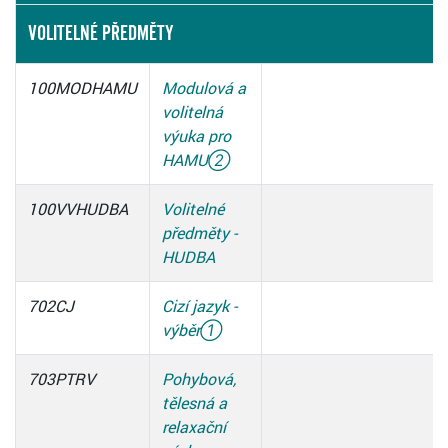
VOLITELNÉ PŘEDMĚTY
100MODHAMU
Modulová a
volitelná
výuka pro
HAMU
②
100VVHUDBA
Volitelné
předměty -
HUDBA
702CJ
Cizí jazyk -
výběr
①
703PTRV
Pohybová,
tělesná a
relaxační