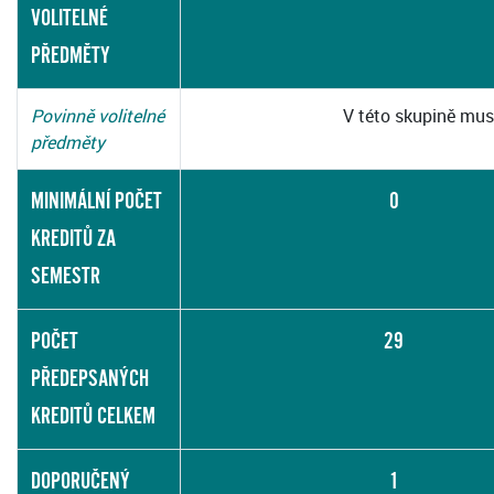
VOLITELNÉ
PŘEDMĚTY
Povinně volitelné
V této skupině mus
předměty
MINIMÁLNÍ POČET
0
KREDITŮ ZA
SEMESTR
POČET
29
PŘEDEPSANÝCH
KREDITŮ CELKEM
DOPORUČENÝ
1