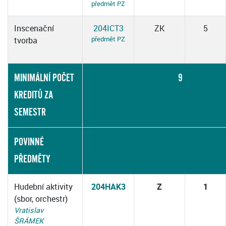
předmět PZ
Inscenační
204ICT3
ZK
5
předmět PZ
tvorba
MINIMÁLNÍ POČET
9
KREDITŮ ZA
SEMESTR
POVINNÉ
PŘEDMĚTY
Hudební aktivity
204HAK3
Z
1
(sbor, orchestr)
Vratislav
ŠRÁMEK