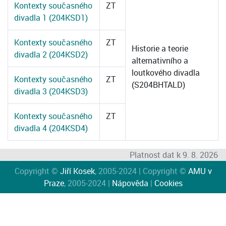
Kontexty současného
ZT
divadla 1 (204KSD1)
Kontexty současného
ZT
Historie a teorie
divadla 2 (204KSD2)
alternativního a
loutkového divadla
Kontexty současného
ZT
(S204BHTALD)
divadla 3 (204KSD3)
Kontexty současného
ZT
divadla 4 (204KSD4)
Platnost dat k 9. 8. 2026
Copyright ©
Jiří Kosek
, 2005-2024 | Copyright ©
AMU v
Praze
, 2005-2024 |
Nápověda
|
Cookies