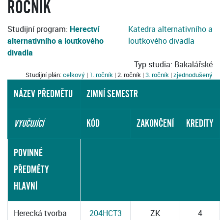
ROČNÍK
Studijní program:
Herectví
Katedra alternativního a
alternativního a loutkového
loutkového divadla
divadla
Typ studia: Bakalářské
Studijní plán:
celkový
|
1. ročník
| 2. ročník |
3. ročník
|
zjednodušený
NÁZEV PŘEDMĚTU
ZIMNÍ SEMESTR
KÓD
ZAKONČENÍ
KREDITY
VYUČUJÍCÍ
POVINNÉ
PŘEDMĚTY
HLAVNÍ
Herecká tvorba
204HCT3
ZK
4