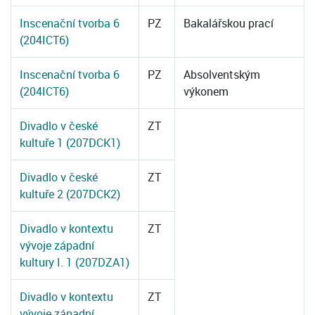
Inscenační tvorba 6
PZ
Bakalářskou prací
(204ICT6)
Inscenační tvorba 6
PZ
Absolventským
(204ICT6)
výkonem
Divadlo v české
ZT
kultuře 1 (207DCK1)
Divadlo v české
ZT
kultuře 2 (207DCK2)
Divadlo v kontextu
ZT
vývoje západní
kultury I. 1 (207DZA1)
Divadlo v kontextu
ZT
vývoje západní