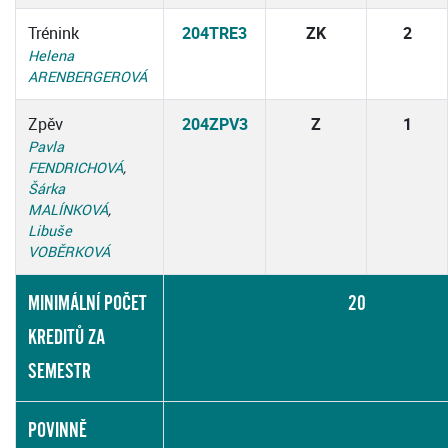
Trénink
204TRE3
ZK
2
Helena
ARENBERGEROVÁ
Zpěv
204ZPV3
Z
1
Pavla
FENDRICHOVÁ
,
Šárka
MALÍNKOVÁ
,
Libuše
VOBĚRKOVÁ
MINIMÁLNÍ POČET
20
KREDITŮ ZA
SEMESTR
POVINNĚ