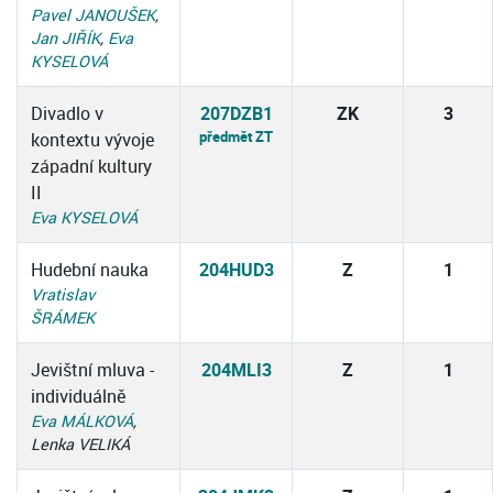
Pavel JANOUŠEK
,
Jan JIŘÍK
,
Eva
KYSELOVÁ
Divadlo v
207DZB1
ZK
3
předmět ZT
kontextu vývoje
západní kultury
II
Eva KYSELOVÁ
Hudební nauka
204HUD3
Z
1
Vratislav
ŠRÁMEK
Jevištní mluva -
204MLI3
Z
1
individuálně
Eva MÁLKOVÁ
,
Lenka VELIKÁ