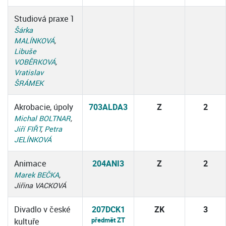
Studiová praxe 1
Šárka
MALÍNKOVÁ
,
Libuše
VOBĚRKOVÁ
,
Vratislav
ŠRÁMEK
Akrobacie, úpoly
703ALDA3
Z
2
Michal BOLTNAR
,
Jiří FIŘT
,
Petra
JELÍNKOVÁ
Animace
204ANI3
Z
2
Marek BEČKA
,
Jiřina VACKOVÁ
Divadlo v české
207DCK1
ZK
3
předmět ZT
kultuře