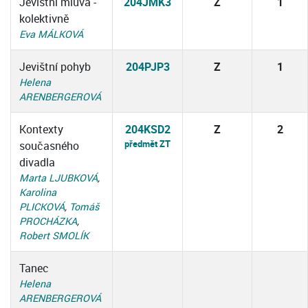
Jevištní mluva -
204JMK3
Z
1
kolektivně
Eva MÁLKOVÁ
Jevištní pohyb
204PJP3
Z
1
Helena
ARENBERGEROVÁ
Kontexty
204KSD2
Z
2
předmět ZT
současného
divadla
Marta LJUBKOVÁ
,
Karolina
PLICKOVÁ
,
Tomáš
PROCHÁZKA
,
Robert SMOLÍK
Tanec
Helena
ARENBERGEROVÁ